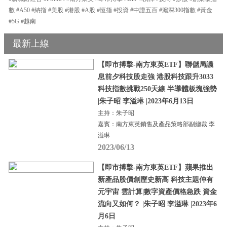
數 #A50 #納指 #美股 #港股 #A股 #恆指 #投資 #中證五百 #滬深300指數 #黃金
#5G #越南
最新上線
【即市搏擊-南方東英ETF】聯儲局議
息前夕科技股走強 港股科技跟升3033
科技指數挑戰250天線 半導體板塊強勢
|朱子昭 李溢琳 |2023年6月13日
主持：朱子昭
嘉賓：南方東英銷售及產品策略部副總裁 李
溢琳
2023/06/13
【即市搏擊-南方東英ETF】蘋果推出
新產品股價創歷史新高 科技主題仲有
元宇宙 雲計算|數字資產價格急跌 資金
流向又如何？ |朱子昭 李溢琳 |2023年6
月6日