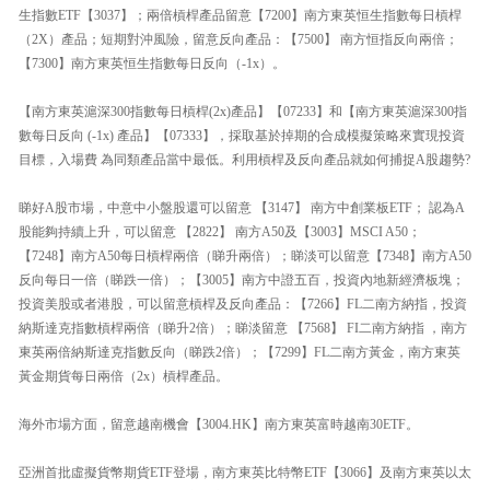
生指數ETF【3037】；兩倍槓桿產品留意【7200】南方東英恒生指數每日槓桿
（2X）產品；短期對沖風險，留意反向產品：【7500】 南方恒指反向兩倍；
【7300】南方東英恒生指數每日反向（-1x）。
【南方東英滬深300指數每日槓桿(2x)產品】【07233】和【南方東英滬深300指
數每日反向 (-1x) 產品】【07333】，採取基於掉期的合成模擬策略來實現投資
目標，入場費 為同類產品當中最低。利用槓桿及反向產品就如何捕捉A股趨勢?
睇好A股市場，中意中小盤股還可以留意 【3147】 南方中創業板ETF； 認為A
股能夠持續上升，可以留意 【2822】 南方A50及【3003】MSCI A50；
【7248】南方A50每日槓桿兩倍（睇升兩倍）；睇淡可以留意【7348】南方A50
反向每日一倍（睇跌一倍）；【3005】南方中證五百，投資內地新經濟板塊；
投資美股或者港股，可以留意槓桿及反向產品：【7266】FL二南方納指，投資
納斯達克指數槓桿兩倍（睇升2倍）；睇淡留意 【7568】 FI二南方納指 ，南方
東英兩倍納斯達克指數反向（睇跌2倍）；【7299】FL二南方黃金，南方東英
黃金期貨每日兩倍（2x）槓桿產品。
海外市場方面，留意越南機會【3004.HK】南方東英富時越南30ETF。
亞洲首批虛擬貨幣期貨ETF登場，南方東英比特幣ETF【3066】及南方東英以太