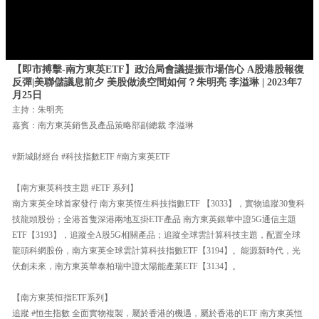
【即市搏擊-南方東英ETF】政治局會議提振市場信心 A股港股報復
反彈|美聯儲議息前夕 美股做淡空間如何？朱明亮 李溢琳 | 2023年7
月25日
主持：朱明亮
嘉賓：南方東英銷售及產品策略部副總裁 李溢琳
#新城財經台 #科技指數ETF #南方東英ETF
【南方東英科技主題 #ETF 系列】
南方東英全球首家發行 南方東英恆生科技指數ETF 【3033】，實物追蹤30隻科
技龍頭股份；全港首隻深港兩地互掛ETF產品 南方東英銀華中證5G通信主題
ETF【3193】，追蹤全A股5G相關產品；追蹤全球雲計算科技主題，配置全球
龍頭科網股份，南方東英全球雲計算科技指數ETF【3194】。能源新時代，光
伏創未來，南方東英華泰柏瑞中證太陽能產業ETF【3134】。
【南方東英恒指ETF系列】
追蹤 #恒生指數 全面實物複製，屬於香港的機遇，屬於香港的ETF 南方東英恒