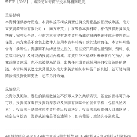
幣ETF【3068】，追蹤芝加哥商品交易所相關期貨。
重要聲明
本資料僅供參考用途。本資料並不構成買賣任何投資產品的招攬或承諾。南方
東英資產管理有限公司（「南方東英」）在製作本資料時，相信獲得數據源是
準確，完整及合適。但南方東英沒有為本資料所載信息的準確性或完整性作出
保證。南方東英不會負上收件人使用本資料時所引致的法律負任。本資料可能
含有「前瞻性」資訊而不純綷是歷史性的。這些資訊可能包括預測、預報、收
益或回報估計及可能的投資組合構成。本資料並不構成對未來事件的預估、研
究或投資建議、也不應被視為購買、出售任何證券或採用任何投資策略的建
議。本資料所表達之意見僅反映南方東英於編制材料當日的判斷，並可隨時因
隨後情況變化而更改，恕不另行通知。
風險提示
投資涉及風險。過往的業績數據並不預示未來的業績表現。基金的價格可升亦
可跌。投資者在進行投資前應索取及閱讀有關基金的發售章程（包括風險因
素）。投資者不應僅依賴本資料作出投資決定。投資者應根據個人財務狀況，
確定任何投資，證券或策略是否合適閣下，如有需要，應諮詢專業意見。
===================================
#新城財經台 #FM104 #南方東英 #即市搏擊 #ETF #槓桿 #反向 #炒股 #創業板指