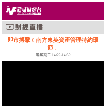
即市搏擊﹝南方東英資產管理特約環
節﹞
逢星期二 14:22-14:30