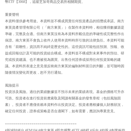
幣ETF【3068】，追蹤芝加哥商品交易所相關期貨。
重要聲明
本資料僅供參考用途。本資料並不構成買賣任何投資產品的招攬或承諾。南方
東英資產管理有限公司（「南方東英」）在製作本資料時，相信獲得數據源是
準確，完整及合適。但南方東英沒有為本資料所載信息的準確性或完整性作出
保證。南方東英不會負上收件人使用本資料時所引致的法律負任。本資料可能
含有「前瞻性」資訊而不純綷是歷史性的。這些資訊可能包括預測、預報、收
益或回報估計及可能的投資組合構成。本資料並不構成對未來事件的預估、研
究或投資建議、也不應被視為購買、出售任何證券或採用任何投資策略的建
議。本資料所表達之意見僅反映南方東英於編制材料當日的判斷，並可隨時因
隨後情況變化而更改，恕不另行通知。
風險提示
投資涉及風險。過往的業績數據並不預示未來的業績表現。基金的價格可升亦
可跌。投資者在進行投資前應索取及閱讀有關基金的發售章程（包括風險因
素）。投資者不應僅依賴本資料作出投資決定。投資者應根據個人財務狀況，
確定任何投資，證券或策略是否合適閣下，如有需要，應諮詢專業意見。
===================================
#新城財經台 #FM104 #南方東英 #即市搏擊 #ETF #槓桿 #反向 #炒股 #創業板指