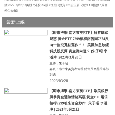
數 #A50 #納指 #美股 #港股 #A股 #恆指 #投資 #中證五百 #滬深300指數 #黃金
#5G #越南
最新上線
【即市搏擊-南方東英ETF】解答聽眾
疑惑 黃金ETF 7299槓桿兩倍同7374反
向一倍究竟點運作？！| 美國加息放緩
科技股反彈 資金流向邊？ |朱子昭 李
溢琳 |2023年3月28日
主持：朱子昭
嘉賓：南方東英資產管理 銷售及產品策略部
副總
2023/03/28
【即市搏擊-南方東英ETF】歐美銀行
風暴資金避險情緒高漲 黃金ETF兩倍
槓桿7299引來資金炒作 | 朱子昭 李溢
琳 | 2023年3月21日