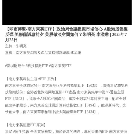
【即市搏擊-南方東英ETF】政治局會議提振市場信心 A股港股報復
反彈|美聯儲議息前夕 美股做淡空間如何？朱明亮 李溢琳 | 2023年7
月25日
主持：朱明亮
嘉賓：南方東英銷售及產品策略部副總裁 李溢琳
#新城財經台 #科技指數ETF #南方東英ETF
【南方東英科技主題 #ETF 系列】
南方東英全球首家發行 南方東英恆生科技指數ETF 【3033】，實物追蹤30隻科
技龍頭股份；全港首隻深港兩地互掛ETF產品 南方東英銀華中證5G通信主題
ETF【3193】，追蹤全A股5G相關產品；追蹤全球雲計算科技主題，配置全球
龍頭科網股份，南方東英全球雲計算科技指數ETF【3194】。能源新時代，光
伏創未來，南方東英華泰柏瑞中證太陽能產業ETF【3134】。
【南方東英恒指ETF系列】
追蹤 #恒生指數 全面實物複製，屬於香港的機遇，屬於香港的ETF 南方東英恒