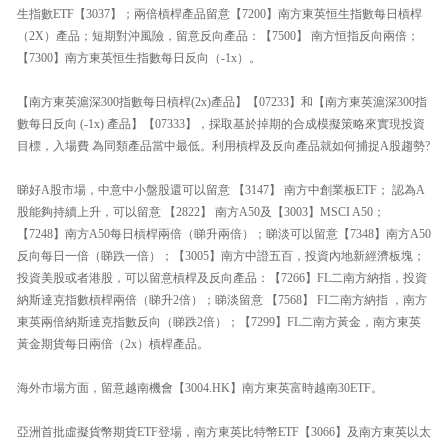
生指數ETF【3037】；兩倍槓桿產品留意【7200】南方東英恒生指數每日槓桿
（2X）產品；短期對沖風險，留意反向產品：【7500】 南方恒指反向兩倍；
【7300】南方東英恒生指數每日反向（-1x）。
【南方東英滬深300指數每日槓桿(2x)產品】【07233】和【南方東英滬深300指
數每日反向 (-1x) 產品】【07333】，採取基於掉期的合成模擬策略來實現投資
目標，入場費 為同類產品當中最低。利用槓桿及反向產品就如何捕捉A股趨勢?
睇好A股市場，中意中小盤股還可以留意 【3147】 南方中創業板ETF； 認為A
股能夠持續上升，可以留意 【2822】 南方A50及【3003】MSCI A50；
【7248】南方A50每日槓桿兩倍（睇升兩倍）；睇淡可以留意【7348】南方A50
反向每日一倍（睇跌一倍）；【3005】南方中證五百，投資內地新經濟板塊；
投資美股或者港股，可以留意槓桿及反向產品：【7266】FL二南方納指，投資
納斯達克指數槓桿兩倍（睇升2倍）；睇淡留意 【7568】 FI二南方納指 ，南方
東英兩倍納斯達克指數反向（睇跌2倍）；【7299】FL二南方黃金，南方東英
黃金期貨每日兩倍（2x）槓桿產品。
海外市場方面，留意越南機會【3004.HK】南方東英富時越南30ETF。
亞洲首批虛擬貨幣期貨ETF登場，南方東英比特幣ETF【3066】及南方東英以太