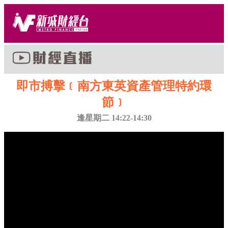
即市搏擊﹝南方東英資產管理特約環
節﹞
逢星期二 14:22-14:30