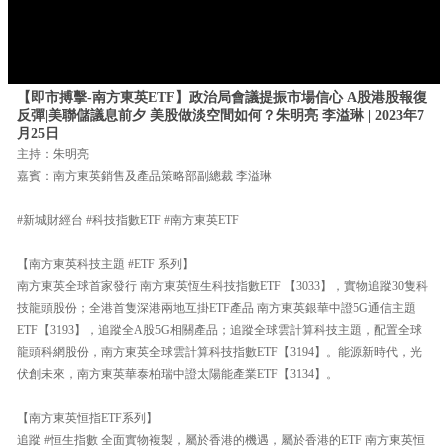
【即市搏擊-南方東英ETF】政治局會議提振市場信心 A股港股報復
反彈|美聯儲議息前夕 美股做淡空間如何？朱明亮 李溢琳 | 2023年7
月25日
主持：朱明亮
嘉賓：南方東英銷售及產品策略部副總裁 李溢琳
#新城財經台 #科技指數ETF #南方東英ETF
【南方東英科技主題 #ETF 系列】
南方東英全球首家發行 南方東英恆生科技指數ETF 【3033】，實物追蹤30隻科
技龍頭股份；全港首隻深港兩地互掛ETF產品 南方東英銀華中證5G通信主題
ETF【3193】，追蹤全A股5G相關產品；追蹤全球雲計算科技主題，配置全球
龍頭科網股份，南方東英全球雲計算科技指數ETF【3194】。能源新時代，光
伏創未來，南方東英華泰柏瑞中證太陽能產業ETF【3134】。
【南方東英恒指ETF系列】
追蹤 #恒生指數 全面實物複製，屬於香港的機遇，屬於香港的ETF 南方東英恒