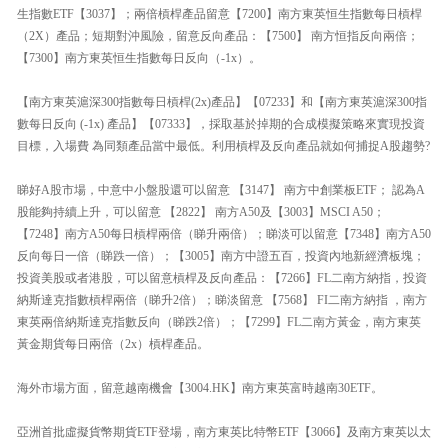
生指數ETF【3037】；兩倍槓桿產品留意【7200】南方東英恒生指數每日槓桿
（2X）產品；短期對沖風險，留意反向產品：【7500】 南方恒指反向兩倍；
【7300】南方東英恒生指數每日反向（-1x）。
【南方東英滬深300指數每日槓桿(2x)產品】【07233】和【南方東英滬深300指
數每日反向 (-1x) 產品】【07333】，採取基於掉期的合成模擬策略來實現投資
目標，入場費 為同類產品當中最低。利用槓桿及反向產品就如何捕捉A股趨勢?
睇好A股市場，中意中小盤股還可以留意 【3147】 南方中創業板ETF； 認為A
股能夠持續上升，可以留意 【2822】 南方A50及【3003】MSCI A50；
【7248】南方A50每日槓桿兩倍（睇升兩倍）；睇淡可以留意【7348】南方A50
反向每日一倍（睇跌一倍）；【3005】南方中證五百，投資內地新經濟板塊；
投資美股或者港股，可以留意槓桿及反向產品：【7266】FL二南方納指，投資
納斯達克指數槓桿兩倍（睇升2倍）；睇淡留意 【7568】 FI二南方納指 ，南方
東英兩倍納斯達克指數反向（睇跌2倍）；【7299】FL二南方黃金，南方東英
黃金期貨每日兩倍（2x）槓桿產品。
海外市場方面，留意越南機會【3004.HK】南方東英富時越南30ETF。
亞洲首批虛擬貨幣期貨ETF登場，南方東英比特幣ETF【3066】及南方東英以太