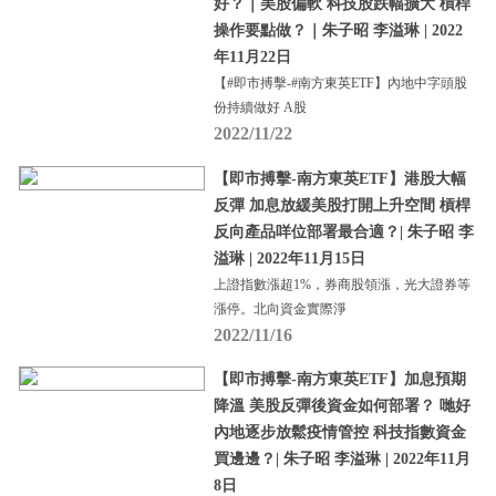
好？｜美股偏軟 科技股跌幅擴大 槓桿
操作要點做？｜朱子昭 李溢琳 | 2022
年11月22日
【#即市搏擊-#南方東英ETF】內地中字頭股
份持續做好 A股
2022/11/22
【即市搏擊-南方東英ETF】港股大幅
反彈 加息放緩美股打開上升空間 槓桿
反向產品咩位部署最合適？| 朱子昭 李
溢琳 | 2022年11月15日
上證指數漲超1%，券商股領漲，光大證券等
漲停。北向資金實際淨
2022/11/16
【即市搏擊-南方東英ETF】加息預期
降溫 美股反彈後資金如何部署？ 哋好
內地逐步放鬆疫情管控 科技指數資金
買邊邊？| 朱子昭 李溢琳 | 2022年11月
8日