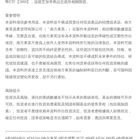
幣ETF【3068】，追蹤芝加哥商品交易所相關期貨。
重要聲明
本資料僅供參考用途。本資料並不構成買賣任何投資產品的招攬或承諾。南方
東英資產管理有限公司（「南方東英」）在製作本資料時，相信獲得數據源是
準確，完整及合適。但南方東英沒有為本資料所載信息的準確性或完整性作出
保證。南方東英不會負上收件人使用本資料時所引致的法律負任。本資料可能
含有「前瞻性」資訊而不純綷是歷史性的。這些資訊可能包括預測、預報、收
益或回報估計及可能的投資組合構成。本資料並不構成對未來事件的預估、研
究或投資建議、也不應被視為購買、出售任何證券或採用任何投資策略的建
議。本資料所表達之意見僅反映南方東英於編制材料當日的判斷，並可隨時因
隨後情況變化而更改，恕不另行通知。
風險提示
投資涉及風險。過往的業績數據並不預示未來的業績表現。基金的價格可升亦
可跌。投資者在進行投資前應索取及閱讀有關基金的發售章程（包括風險因
素）。投資者不應僅依賴本資料作出投資決定。投資者應根據個人財務狀況，
確定任何投資，證券或策略是否合適閣下，如有需要，應諮詢專業意見。
===================================
#新城財經台 #FM104 #南方東英 #即市搏擊 #ETF #槓桿 #反向 #炒股 #創業板指