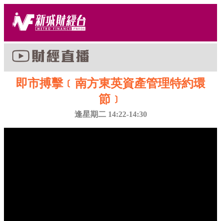
即市搏擊﹝南方東英資產管理特約環
節﹞
逢星期二 14:22-14:30