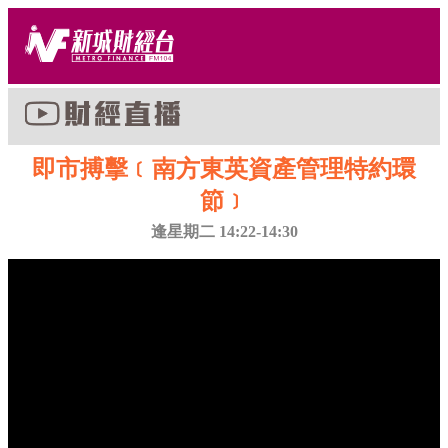
即市搏擊﹝南方東英資產管理特約環
節﹞
逢星期二 14:22-14:30