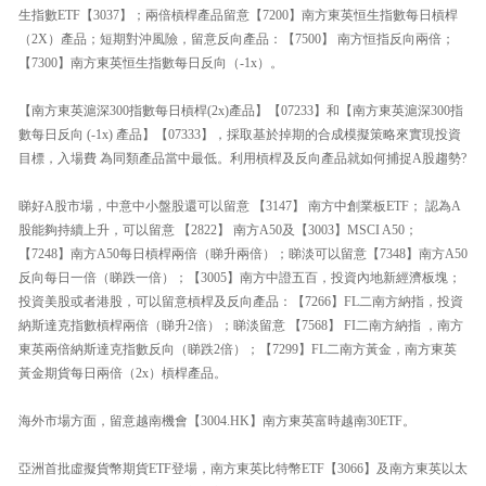
生指數ETF【3037】；兩倍槓桿產品留意【7200】南方東英恒生指數每日槓桿
（2X）產品；短期對沖風險，留意反向產品：【7500】 南方恒指反向兩倍；
【7300】南方東英恒生指數每日反向（-1x）。
【南方東英滬深300指數每日槓桿(2x)產品】【07233】和【南方東英滬深300指
數每日反向 (-1x) 產品】【07333】，採取基於掉期的合成模擬策略來實現投資
目標，入場費 為同類產品當中最低。利用槓桿及反向產品就如何捕捉A股趨勢?
睇好A股市場，中意中小盤股還可以留意 【3147】 南方中創業板ETF； 認為A
股能夠持續上升，可以留意 【2822】 南方A50及【3003】MSCI A50；
【7248】南方A50每日槓桿兩倍（睇升兩倍）；睇淡可以留意【7348】南方A50
反向每日一倍（睇跌一倍）；【3005】南方中證五百，投資內地新經濟板塊；
投資美股或者港股，可以留意槓桿及反向產品：【7266】FL二南方納指，投資
納斯達克指數槓桿兩倍（睇升2倍）；睇淡留意 【7568】 FI二南方納指 ，南方
東英兩倍納斯達克指數反向（睇跌2倍）；【7299】FL二南方黃金，南方東英
黃金期貨每日兩倍（2x）槓桿產品。
海外市場方面，留意越南機會【3004.HK】南方東英富時越南30ETF。
亞洲首批虛擬貨幣期貨ETF登場，南方東英比特幣ETF【3066】及南方東英以太