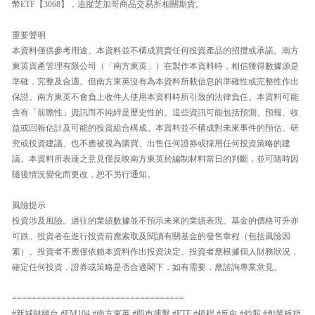
幣ETF【3068】，追蹤芝加哥商品交易所相關期貨。
重要聲明
本資料僅供參考用途。本資料並不構成買賣任何投資產品的招攬或承諾。南方
東英資產管理有限公司（「南方東英」）在製作本資料時，相信獲得數據源是
準確，完整及合適。但南方東英沒有為本資料所載信息的準確性或完整性作出
保證。南方東英不會負上收件人使用本資料時所引致的法律負任。本資料可能
含有「前瞻性」資訊而不純綷是歷史性的。這些資訊可能包括預測、預報、收
益或回報估計及可能的投資組合構成。本資料並不構成對未來事件的預估、研
究或投資建議、也不應被視為購買、出售任何證券或採用任何投資策略的建
議。本資料所表達之意見僅反映南方東英於編制材料當日的判斷，並可隨時因
隨後情況變化而更改，恕不另行通知。
風險提示
投資涉及風險。過往的業績數據並不預示未來的業績表現。基金的價格可升亦
可跌。投資者在進行投資前應索取及閱讀有關基金的發售章程（包括風險因
素）。投資者不應僅依賴本資料作出投資決定。投資者應根據個人財務狀況，
確定任何投資，證券或策略是否合適閣下，如有需要，應諮詢專業意見。
===================================
#新城財經台 #FM104 #南方東英 #即市搏擊 #ETF #槓桿 #反向 #炒股 #創業板指