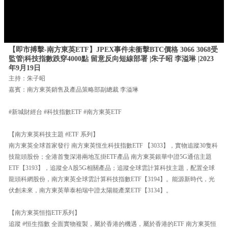
【即市搏擊-南方東英ETF】JPEX事件未衝擊BTC價格 3066 3068受
監管|科技指數跌穿4000點 留意反向短線部署 |朱子昭 李溢琳 |2023
年9月19日
主持：朱子昭
嘉賓：南方東英銷售及產品策略部副總裁 李溢琳
#新城財經台 #科技指數ETF #南方東英ETF
【南方東英科技主題 #ETF 系列】
南方東英全球首家發行 南方東英恆生科技指數ETF 【3033】，實物追蹤30隻科
技龍頭股份；全港首隻深港兩地互掛ETF產品 南方東英銀華中證5G通信主題
ETF【3193】，追蹤全A股5G相關產品；追蹤全球雲計算科技主題，配置全球
龍頭科網股份，南方東英全球雲計算科技指數ETF【3194】。能源新時代，光
伏創未來，南方東英華泰柏瑞中證太陽能產業ETF【3134】。
【南方東英恒指ETF系列】
追蹤 #恒生指數 全面實物複製，屬於香港的機遇，屬於香港的ETF 南方東英恒