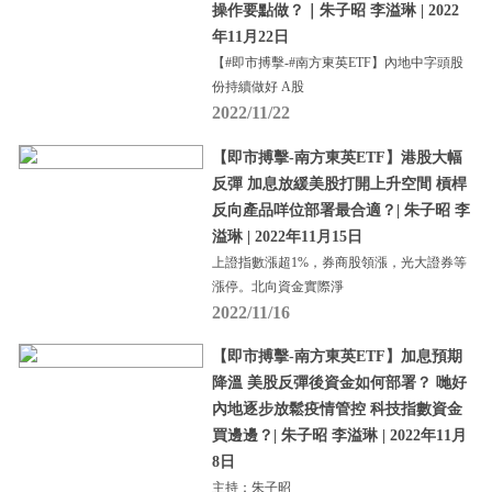
操作要點做？｜朱子昭 李溢琳 | 2022
年11月22日
【#即市搏擊-#南方東英ETF】內地中字頭股
份持續做好 A股
2022/11/22
【即市搏擊-南方東英ETF】港股大幅
反彈 加息放緩美股打開上升空間 槓桿
反向產品咩位部署最合適？| 朱子昭 李
溢琳 | 2022年11月15日
上證指數漲超1%，券商股領漲，光大證券等
漲停。北向資金實際淨
2022/11/16
【即市搏擊-南方東英ETF】加息預期
降溫 美股反彈後資金如何部署？ 哋好
內地逐步放鬆疫情管控 科技指數資金
買邊邊？| 朱子昭 李溢琳 | 2022年11月
8日
主持：朱子昭