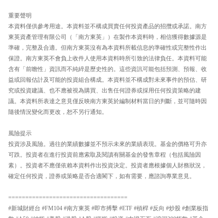
重要聲明
本資料僅供參考用途。本資料並不構成買賣任何投資產品的招攬或承諾。南方
東英資產管理有限公司（「南方東英」）在製作本資料時，相信獲得數據源是
準確，完整及合適。但南方東英沒有為本資料所載信息的準確性或完整性作出
保證。南方東英不會負上收件人使用本資料時所引致的法律負任。本資料可能
含有「前瞻性」資訊而不純綷是歷史性的。這些資訊可能包括預測、預報、收
益或回報估計及可能的投資組合構成。本資料並不構成對未來事件的預估、研
究或投資建議、也不應被視為購買、出售任何證券或採用任何投資策略的建
議。本資料所表達之意見僅反映南方東英於編制材料當日的判斷，並可隨時因
隨後情況變化而更改，恕不另行通知。
風險提示
投資涉及風險。過往的業績數據並不預示未來的業績表現。基金的價格可升亦
可跌。投資者在進行投資前應索取及閱讀有關基金的發售章程（包括風險因
素）。投資者不應僅依賴本資料作出投資決定。投資者應根據個人財務狀況，
確定任何投資，證券或策略是否合適閣下，如有需要，應諮詢專業意見。
===================================
#新城財經台 #FM104 #南方東英 #即市搏擊 #ETF #槓桿 #反向 #炒股 #創業板指