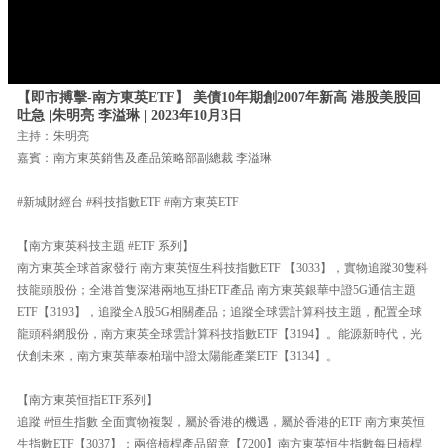
【即市搏擊-南方東英ETF】 美債10年期創2007年新高 港股美股回
吐急 |朱明亮 李溢琳 | 2023年10月3日
主持：朱明亮
嘉賓：南方東英銷售及產品策略部副總裁 李溢琳
#新城財經台 #科技指數ETF #南方東英ETF
【南方東英科技主題 #ETF 系列】
南方東英全球首家發行 南方東英恆生科技指數ETF 【3033】，實物追蹤30隻科
技龍頭股份；全港首隻深港兩地互掛ETF產品 南方東英銀華中證5G通信主題
ETF【3193】，追蹤全A股5G相關產品；追蹤全球雲計算科技主題，配置全球
龍頭科網股份，南方東英全球雲計算科技指數ETF【3194】。能源新時代，光
伏創未來，南方東英華泰柏瑞中證太陽能產業ETF【3134】。
【南方東英恒指ETF系列】
追蹤 #恒生指數 全面實物複製，屬於香港的機遇，屬於香港的ETF 南方東英恒
生指數ETF【3037】；兩倍槓桿產品留意【7200】南方東英恒生指數每日槓桿