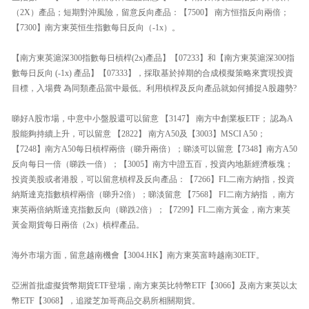
（2X）產品；短期對沖風險，留意反向產品：【7500】 南方恒指反向兩倍；
【7300】南方東英恒生指數每日反向（-1x）。
【南方東英滬深300指數每日槓桿(2x)產品】【07233】和【南方東英滬深300指
數每日反向 (-1x) 產品】【07333】，採取基於掉期的合成模擬策略來實現投資
目標，入場費 為同類產品當中最低。利用槓桿及反向產品就如何捕捉A股趨勢?
睇好A股市場，中意中小盤股還可以留意 【3147】 南方中創業板ETF； 認為A
股能夠持續上升，可以留意 【2822】 南方A50及【3003】MSCI A50；
【7248】南方A50每日槓桿兩倍（睇升兩倍）；睇淡可以留意【7348】南方A50
反向每日一倍（睇跌一倍）；【3005】南方中證五百，投資內地新經濟板塊；
投資美股或者港股，可以留意槓桿及反向產品：【7266】FL二南方納指，投資
納斯達克指數槓桿兩倍（睇升2倍）；睇淡留意 【7568】 FI二南方納指 ，南方
東英兩倍納斯達克指數反向（睇跌2倍）；【7299】FL二南方黃金，南方東英
黃金期貨每日兩倍（2x）槓桿產品。
海外市場方面，留意越南機會【3004.HK】南方東英富時越南30ETF。
亞洲首批虛擬貨幣期貨ETF登場，南方東英比特幣ETF【3066】及南方東英以太
幣ETF【3068】，追蹤芝加哥商品交易所相關期貨。