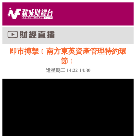
即市搏擊﹝南方東英資產管理特約環
節﹞
逢星期二 14:22-14:30