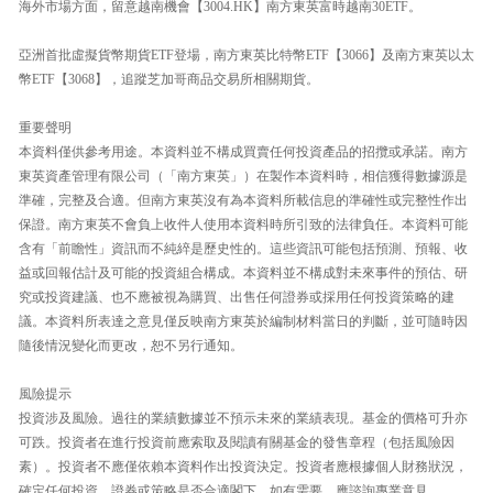
海外市場方面，留意越南機會【3004.HK】南方東英富時越南30ETF。
亞洲首批虛擬貨幣期貨ETF登場，南方東英比特幣ETF【3066】及南方東英以太
幣ETF【3068】，追蹤芝加哥商品交易所相關期貨。
重要聲明
本資料僅供參考用途。本資料並不構成買賣任何投資產品的招攬或承諾。南方
東英資產管理有限公司（「南方東英」）在製作本資料時，相信獲得數據源是
準確，完整及合適。但南方東英沒有為本資料所載信息的準確性或完整性作出
保證。南方東英不會負上收件人使用本資料時所引致的法律負任。本資料可能
含有「前瞻性」資訊而不純綷是歷史性的。這些資訊可能包括預測、預報、收
益或回報估計及可能的投資組合構成。本資料並不構成對未來事件的預估、研
究或投資建議、也不應被視為購買、出售任何證券或採用任何投資策略的建
議。本資料所表達之意見僅反映南方東英於編制材料當日的判斷，並可隨時因
隨後情況變化而更改，恕不另行通知。
風險提示
投資涉及風險。過往的業績數據並不預示未來的業績表現。基金的價格可升亦
可跌。投資者在進行投資前應索取及閱讀有關基金的發售章程（包括風險因
素）。投資者不應僅依賴本資料作出投資決定。投資者應根據個人財務狀況，
確定任何投資，證券或策略是否合適閣下，如有需要，應諮詢專業意見。