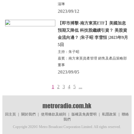
溢琳
2023/09/12
【即市搏擊-南方東英ETF】美國加息
預期又降低 科技股繼續引資？ 美股資
金流向邊？ |朱子昭 李雪恒 |2023年9月
5日
主持：朱子昭
嘉賓：南方東英資產管理 銷售及產品策略部
董事
2023/09/05
1
2
3
4
5
...
回主頁
｜
關於我們
｜
使用條款及細則
｜
版權及免責聲明
｜
私隱政策
｜
聯絡
我們
Copyright 2020© Metro Broadcast Corporation Limited. All rights reserved.