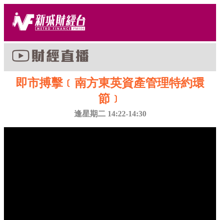
即市搏擊﹝南方東英資產管理特約環
節﹞
逢星期二 14:22-14:30