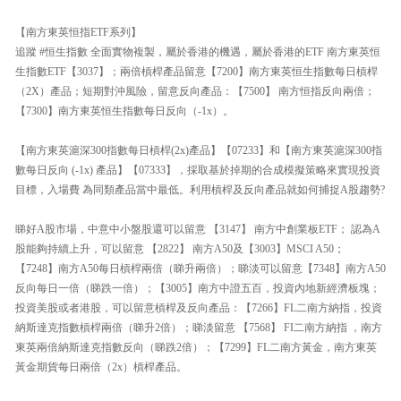
【南方東英恒指ETF系列】
追蹤 #恒生指數 全面實物複製，屬於香港的機遇，屬於香港的ETF 南方東英恒
生指數ETF【3037】；兩倍槓桿產品留意【7200】南方東英恒生指數每日槓桿
（2X）產品；短期對沖風險，留意反向產品：【7500】 南方恒指反向兩倍；
【7300】南方東英恒生指數每日反向（-1x）。
【南方東英滬深300指數每日槓桿(2x)產品】【07233】和【南方東英滬深300指
數每日反向 (-1x) 產品】【07333】，採取基於掉期的合成模擬策略來實現投資
目標，入場費 為同類產品當中最低。利用槓桿及反向產品就如何捕捉A股趨勢?
睇好A股市場，中意中小盤股還可以留意 【3147】 南方中創業板ETF； 認為A
股能夠持續上升，可以留意 【2822】 南方A50及【3003】MSCI A50；
【7248】南方A50每日槓桿兩倍（睇升兩倍）；睇淡可以留意【7348】南方A50
反向每日一倍（睇跌一倍）；【3005】南方中證五百，投資內地新經濟板塊；
投資美股或者港股，可以留意槓桿及反向產品：【7266】FL二南方納指，投資
納斯達克指數槓桿兩倍（睇升2倍）；睇淡留意 【7568】 FI二南方納指 ，南方
東英兩倍納斯達克指數反向（睇跌2倍）；【7299】FL二南方黃金，南方東英
黃金期貨每日兩倍（2x）槓桿產品。