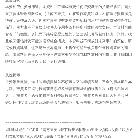
本資料僅供參考用途。本資料並不構成買賣任何投資產品的招攬或承諾。南方
東英資產管理有限公司（「南方東英」）在製作本資料時，相信獲得數據源是
準確，完整及合適。但南方東英沒有為本資料所載信息的準確性或完整性作出
保證。南方東英不會負上收件人使用本資料時所引致的法律負任。本資料可能
含有「前瞻性」資訊而不純綷是歷史性的。這些資訊可能包括預測、預報、收
益或回報估計及可能的投資組合構成。本資料並不構成對未來事件的預估、研
究或投資建議、也不應被視為購買、出售任何證券或採用任何投資策略的建
議。本資料所表達之意見僅反映南方東英於編制材料當日的判斷，並可隨時因
隨後情況變化而更改，恕不另行通知。
風險提示
投資涉及風險。過往的業績數據並不預示未來的業績表現。基金的價格可升亦
可跌。投資者在進行投資前應索取及閱讀有關基金的發售章程（包括風險因
素）。投資者不應僅依賴本資料作出投資決定。投資者應根據個人財務狀況，
確定任何投資，證券或策略是否合適閣下，如有需要，應諮詢專業意見。
===================================
#新城財經台 #FM104 #南方東英 #即市搏擊 #李雪恒 #ETF #槓桿 #反向 #炒股 #
創業板指數 #A50 #納指 #美股 #港股 #A股 #恆指 #投資 #中證五百