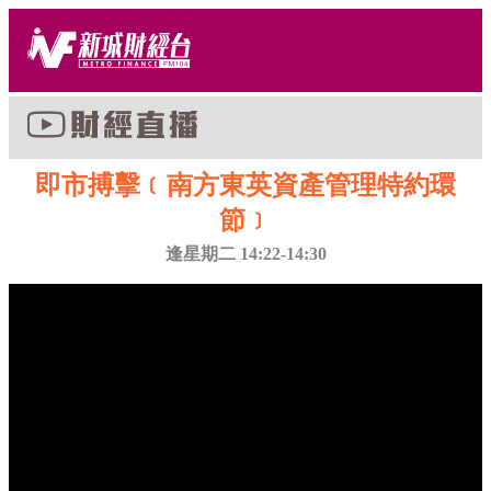
即市搏擊﹝南方東英資產管理特約環
節﹞
逢星期二 14:22-14:30