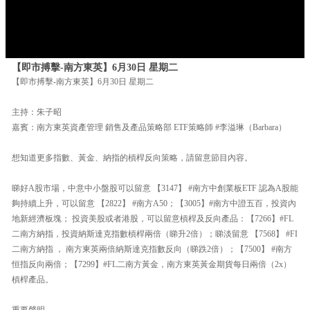
【即市搏擊-南方東英】6月30日 星期二
【即市搏擊-南方東英】6月30日 星期二
主持：朱子昭
嘉賓：南方東英資產管理 銷售及產品策略部 ETF策略師 #李溢琳（Barbara）
想知道更多指數、黃金、納指的槓桿反向策略，請留意節目內容。
睇好A股市場，中意中小盤股可以留意 【3147】 #南方中創業板ETF 認為A股能
夠持續上升，可以留意 【2822】 #南方A50；【3005】#南方中證五百，投資內
地新經濟板塊； 投資美股或者港股，可以留意槓桿及反向產品：【7266】#FL
二南方納指，投資納斯達克指數槓桿兩倍（睇升2倍）；睇淡留意 【7568】 #FI
二南方納指 ， 南方東英兩倍納斯達克指數反向（睇跌2倍）；【7500】 #南方
恒指反向兩倍；【7299】#FL二南方黃金，南方東英黃金期貨每日兩倍（2x）
槓桿產品。
重要聲明