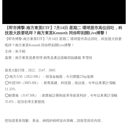
【即市搏擊-南方東英ETF】7月14日 星期二 環球股市高位回吐，科
技股大跌要吼咩？南方東英Kenneth 同你即刻開Live搏擊！
【即市搏擊-南方東英ETF】7月14日 星期二 環球股市高位回吐，科技股大跌要
吼咩？南方東英Kenneth 同你即刻開Live搏擊！
主持：朱子昭
嘉賓：南方東英資產管理 銷售及產品策略部副總裁 李雪恒
留意A股行情，2822、3147、3005
⭕ 南方A50（2822.HK）：領漲金融股，今日開盤25bp溢價
⭕中證500（3005.HK）：新舊基建、科技股，低估值，今年以來累計漲幅
11.33%
⭕創業板（3147.HK）：創業板註冊制改革等政策利好，今年以來累計漲幅
35.6%，冠頂全球主要股指
想知道更多指數、黃金、納指的槓桿反向策略，請留意節目內容。