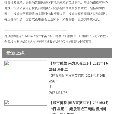
投資涉及風險。過往的業績數據並不預示未來的業績表現。基金的價格可升亦
可跌。投資者在進行投資前應索取及閱讀有關基金的發售章程（包括風險因
素）。投資者不應僅依賴本資料作出投資決定。投資者應根據個人財務狀況，
確定任何投資，證券或策略是否合適閣下，如有需要，應諮詢專業意見。
===================================
#新城財經台 #FM104 #南方東英 #即市搏擊 #李雪恒 #ETF #槓桿 #反向 #炒股 #
創業板指數 #A50 #納指 #美股 #港股 #A股 #恆指 #投資 #中證五百
最新上線
【即市搏擊-南方東英ETF】2021年1月
26日 星期二
【即市搏擊-南方東英ETF】2021年1月26日
星期二
主
2021/01/26
【即市搏擊-南方東英ETF】2021年1月
19日 星期二 |港股逼近三萬點 恆指科