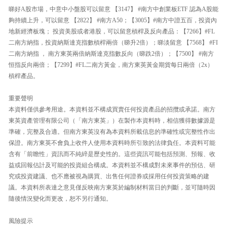
睇好A股市場，中意中小盤股可以留意 【3147】 #南方中創業板ETF 認為A股能
夠持續上升，可以留意 【2822】 #南方A50；【3005】#南方中證五百，投資內
地新經濟板塊； 投資美股或者港股，可以留意槓桿及反向產品：【7266】#FL
二南方納指，投資納斯達克指數槓桿兩倍（睇升2倍）；睇淡留意 【7568】 #FI
二南方納指 ， 南方東英兩倍納斯達克指數反向（睇跌2倍）；【7500】 #南方
恒指反向兩倍；【7299】#FL二南方黃金，南方東英黃金期貨每日兩倍（2x）
槓桿產品。
重要聲明
本資料僅供參考用途。本資料並不構成買賣任何投資產品的招攬或承諾。南方
東英資產管理有限公司（「南方東英」）在製作本資料時，相信獲得數據源是
準確，完整及合適。但南方東英沒有為本資料所載信息的準確性或完整性作出
保證。南方東英不會負上收件人使用本資料時所引致的法律負任。本資料可能
含有「前瞻性」資訊而不純綷是歷史性的。這些資訊可能包括預測、預報、收
益或回報估計及可能的投資組合構成。本資料並不構成對未來事件的預估、研
究或投資建議、也不應被視為購買、出售任何證券或採用任何投資策略的建
議。本資料所表達之意見僅反映南方東英於編制材料當日的判斷，並可隨時因
隨後情況變化而更改，恕不另行通知。
風險提示