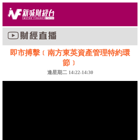
即市搏擊﹝南方東英資產管理特約環
節﹞
逢星期二 14:22-14:30