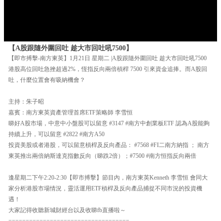
【A股跟隨外圍回吐 趁大市回吐吼7500】
【即市搏擊-南方東英】1月21日 星期二 |A股跟隨外圍回吐 趁大市回吐吼7500
港股高位回吐急挫超過2%，恆指反向兩倍槓桿 7500 引來資金追捧。而A股回
吐，什麼位置會有吸納機會？
主持：朱子昭
嘉賓：南方東英資產管理首席ETF策略師 李雪恒
睇好A股市場，中意中小盤股可以留意 #3147 #南方中創業板ETF 認為A股能夠
持續上升，可以留意 #2822 #南方A50
投資美股或者港股，可以留意槓桿及反向產品： #7568 #FI二南方納指 ； 南方
東英推出兩倍納斯達克指數反向（睇跌2倍）；#7500 #南方恒指反向兩倍
逢星期二下午2:20-2:30【即市搏擊】節目內，南方東英Kenneth 李雪恒 會同大
家分析港股市場情況，靈活運用ETF槓桿及反向產品捕捉不同市況的投資機
遇！
大家記得收聽新城財經台以及收睇fb直播啦～
===================================