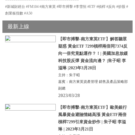
#新城財經台 #FM104 #南方東英 #即市搏擊 #李雪恒 #ETF #槓桿 #反向 #炒股 #
創業板指數 #A50
最新上線
【即市搏擊-南方東英ETF】解答聽眾
疑惑 黃金ETF 7299槓桿兩倍同7374反
向一倍究竟點運作？！| 美國加息放緩
科技股反彈 資金流向邊？ |朱子昭 李
溢琳 |2023年3月28日
主持：朱子昭
嘉賓：南方東英資產管理 銷售及產品策略部
副總
2023/03/28
【即市搏擊-南方東英ETF】歐美銀行
風暴資金避險情緒高漲 黃金ETF兩倍
槓桿7299引來資金炒作 | 朱子昭 李溢
琳 | 2023年3月21日