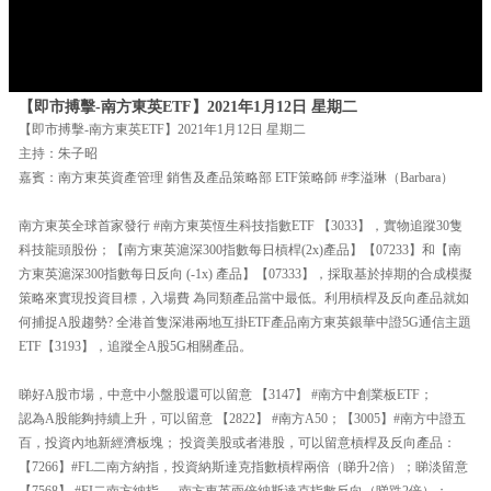
【即市搏擊-南方東英ETF】2021年1月12日 星期二
【即市搏擊-南方東英ETF】2021年1月12日 星期二
主持：朱子昭
嘉賓：南方東英資產管理 銷售及產品策略部 ETF策略師 #李溢琳（Barbara）
南方東英全球首家發行 #南方東英恆生科技指數ETF 【3033】，實物追蹤30隻
科技龍頭股份；【南方東英滬深300指數每日槓桿(2x)產品】【07233】和【南
方東英滬深300指數每日反向 (-1x) 產品】【07333】，採取基於掉期的合成模擬
策略來實現投資目標，入場費 為同類產品當中最低。利用槓桿及反向產品就如
何捕捉A股趨勢? 全港首隻深港兩地互掛ETF產品南方東英銀華中證5G通信主題
ETF【3193】，追蹤全A股5G相關產品。
睇好A股市場，中意中小盤股還可以留意 【3147】 #南方中創業板ETF；
認為A股能夠持續上升，可以留意 【2822】 #南方A50；【3005】#南方中證五
百，投資內地新經濟板塊； 投資美股或者港股，可以留意槓桿及反向產品：
【7266】#FL二南方納指，投資納斯達克指數槓桿兩倍（睇升2倍）；睇淡留意
【7568】 #FI二南方納指 ， 南方東英兩倍納斯達克指數反向（睇跌2倍）；