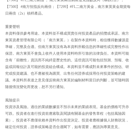
【7500】 #南方恒指反向兩倍；【7299】#FL二南方黃金，南方東英黃金期貨每
日兩倍（2x）槓桿產品。
重要聲明
本資料僅供參考用途。本資料並不構成買賣任何投資產品的招攬或承諾。南方
東英資產管理有限公司（「南方東英」）在製作本資料時，相信獲得數據源是
準確，完整及合適。但南方東英沒有為本資料所載信息的準確性或完整性作出
保證。南方東英不會負上收件人使用本資料時所引致的法律負任。本資料可能
含有「前瞻性」資訊而不純綷是歷史性的。這些資訊可能包括預測、預報、收
益或回報估計及可能的投資組合構成。本資料並不構成對未來事件的預估、研
究或投資建議、也不應被視為購買、出售任何證券或採用任何投資策略的建
議。本資料所表達之意見僅反映南方東英於編制材料當日的判斷，並可隨時因
隨後情況變化而更改，恕不另行通知。
風險提示
投資涉及風險。過往的業績數據並不預示未來的業績表現。基金的價格可升亦
可跌。投資者在進行投資前應索取及閱讀有關基金的發售章程（包括風險因
素）。投資者不應僅依賴本資料作出投資決定。投資者應根據個人財務狀況，
確定任何投資，證券或策略是否合適閣下，如有需要，應諮詢專業意見。