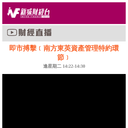
即市搏擊﹝南方東英資產管理特約環
節﹞
逢星期二 14:22-14:30