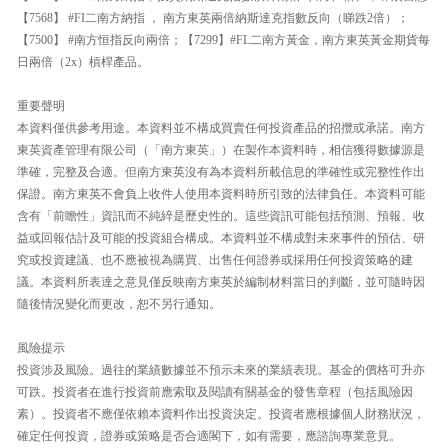
【7568】 #FI二南方納指 ， 南方東英兩倍納斯達克指數反向（睇跌2倍）；
【7500】 #南方恒指反向兩倍；【7299】#FL二南方黃金，南方東英黃金期貨每
日兩倍（2x）槓桿產品。
重要聲明
本資料僅供參考用途。本資料並不構成買賣任何投資產品的招攬或承諾。南方
東英資產管理有限公司（「南方東英」）在製作本資料時，相信獲得數據源是
準確，完整及合適。但南方東英沒有為本資料所載信息的準確性或完整性作出
保證。南方東英不會負上收件人使用本資料時所引致的法律負任。本資料可能
含有「前瞻性」資訊而不純綷是歷史性的。這些資訊可能包括預測、預報、收
益或回報估計及可能的投資組合構成。本資料並不構成對未來事件的預估、研
究或投資建議、也不應被視為購買、出售任何證券或採用任何投資策略的建
議。本資料所表達之意見僅反映南方東英於編制材料當日的判斷，並可隨時因
隨後情況變化而更改，恕不另行通知。
風險提示
投資涉及風險。過往的業績數據並不預示未來的業績表現。基金的價格可升亦
可跌。投資者在進行投資前應索取及閱讀有關基金的發售章程（包括風險因
素）。投資者不應僅依賴本資料作出投資決定。投資者應根據個人財務狀況，
確定任何投資，證券或策略是否合適閣下，如有需要，應諮詢專業意見。