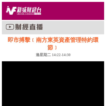
即市搏擊﹝南方東英資產管理特約環
節﹞
逢星期二 14:22-14:30