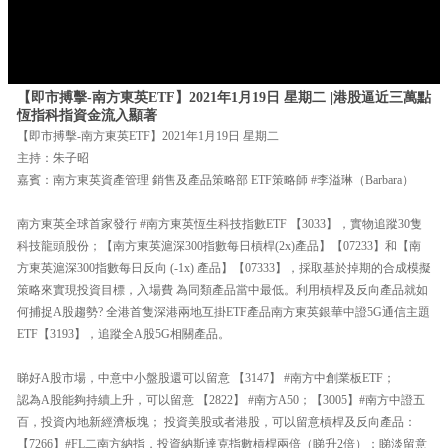
【即市搏擊-南方東英ETF】2021年1月19日 星期二 |港股逼近三萬點
恆指科指資金流入顯著
【即市搏擊-南方東英ETF】2021年1月19日 星期二
主持：朱子昭
嘉賓：南方東英資產管理 銷售及產品策略部 ETF策略師 #李溢琳（Barbara）
南方東英全球首家發行 #南方東英恆生科技指數ETF 【3033】，實物追蹤30隻
科技龍頭股份；【南方東英滬深300指數每日槓桿(2x)產品】【07233】和【南
方東英滬深300指數每日反向 (-1x) 產品】【07333】，採取基於掉期的合成模擬
策略來實現投資目標，入場費 為同類產品當中最低。利用槓桿及反向產品就如
何捕捉A股趨勢? 全港首隻深港兩地互掛ETF產品南方東英銀華中證5G通信主題
ETF【3193】，追蹤全A股5G相關產品。
睇好A股市場，中意中小盤股還可以留意 【3147】 #南方中創業板ETF；
認為A股能夠持續上升，可以留意 【2822】 #南方A50；【3005】#南方中證五
百，投資內地新經濟板塊； 投資美股或者港股，可以留意槓桿及反向產品：
【7266】#FL二南方納指，投資納斯達克指數槓桿兩倍（睇升2倍）；睇淡留意