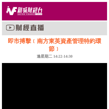
即市搏擊﹝南方東英資產管理特約環
節﹞
逢星期二 14:22-14:30