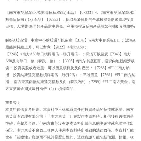
【南方東英滬深300指數每日槓桿(2x)產品】【07233】和【南方東英滬深300指
數每日反向 (-1x) 產品】【07333】，採取基於掉期的合成模擬策略來實現投資
目標，入場費 為同類產品當中最低。利用槓桿及反向產品就如何捕捉A股趨勢?
睇好A股市場，中意中小盤股還可以留意 【3147】 #南方中創業板ETF； 認為A
股能夠持續上升，可以留意 【2822】 #南方A50；
【7248】#南方A50每日槓桿兩倍（睇升兩倍）；睇淡可以留意【7348】南方
A50反向每日一倍（睇跌一倍）；【3005】#南方中證五百，投資內地新經濟板
塊； 投資美股或者港股，可以留意槓桿及反向產品：【7266】#FL二南方納
指，投資納斯達克指數槓桿兩倍（睇升2倍）；睇淡留意 【7568】 #FI二南方納
指 ，南方東英兩倍納斯達克指數反向（睇跌2倍）；7299】#FL二南方黃金，南
方東英黃金期貨每日兩倍（2x）槓桿產品。
重要聲明
本資料僅供參考用途。本資料並不構成買賣任何投資產品的招攬或承諾。南方
東英資產管理有限公司（「南方東英」）在製作本資料時，相信獲得數據源是
準確，完整及合適。但南方東英沒有為本資料所載信息的準確性或完整性作出
保證。南方東英不會負上收件人使用本資料時所引致的法律負任。本資料可能
含有「前瞻性」資訊而不純綷是歷史性的。這些資訊可能包括預測、預報、收