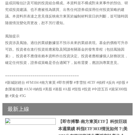
益或回報估計及可能的投資組合構成。本資料並不構成對未來事件的預估、研
究或投資建議、也不應被視為購買、出售任何證券或採用任何投資策略的建
議。本資料所表達之意見僅反映南方東英於編制材料當日的判斷，並可隨時因
隨後情況變化而更改，恕不另行通知。
風險提示
投資涉及風險。過往的業績數據並不預示未來的業績表現。基金的價格可升亦
可跌。投資者在進行投資前應索取及閱讀有關基金的發售章程（包括風險因
素）。投資者不應僅依賴本資料作出投資決定。投資者應根據個人財務狀況，
確定任何投資，證券或策略是否合適閣下，如有需要，應諮詢專業意見。
===================================
#新城財經台 #FM104 #南方東英 #即市搏擊 #李雪恒 #ETF #槓桿 #反向 #炒股 #
創業板指數 #A50 #納指 #美股 #港股 #A股 #恆指 #投資 #中證五百 #滬深300指
數 #黃金 #5G
最新上線
【即市搏擊-南方東英ETF】科技巨頭
本週業績 科指ETF3033情況如何？|美