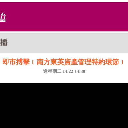
即市搏擊﹝南方東英資產管理特約環節﹞
逢星期二 14:22-14:30