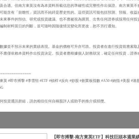
及合適。但南方東英沒有為本資料所載信息的準確性或完整性作出保證。南方東英不
可能含有「前瞻性」資訊而不純綷是歷史性的。這些資訊可能包括預測、預報、收益
未來事件的預估、研究或投資建議、也不應被視為購買、出售任何證券或採用任何投
編制材料當日的判斷，並可隨時因隨後情況變化而更改，恕不另行通知。
數據並不預示未來的業績表現。基金的價格可升亦可跌。投資者在進行投資前應索取
不應僅依賴本資料作出投資決定。投資者應根據個人財務狀況，確定任何投資，證券
===============
東英 #即市搏擊 #李雪恒 #ETF #槓桿 #反向 #炒股 #創業板指數 #A50 #納指 #美股 #港股
5G
何投資通訊群組，請勿相信任何自稱股評人或助手的推介或招攬。
【即市搏擊-南方東英ETF】科技巨頭本週業績 