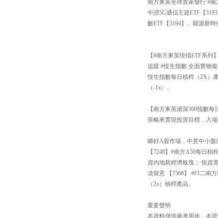
南方東英全球首家發行 #南
中證5G通信主題ETF【3
數ETF【3194】。能源新
【#南方東英恆指ETF系列
追蹤 #恆生指數 全面實物複
恆生指數每日槓桿（2X）產
（-1x）。
【南方東英滬深300指數每日
策略來實現投資目標，入場
睇好A股市場，中意中小盤股還
【7248】#南方A50每
資內地新經濟板塊； 投資
淡留意 【7568】 #FI
（2x）槓桿產品。
重要聲明
本資料僅供參考用途。本資