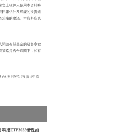
會負上收件人使用本資料時
或回報估計及可能的投資組
資策略的建議。本資料所表
及閱讀有關基金的發售章程
或策略是否合適閣下，如有
 #A股 #恆指 #投資 #中證
科指ETF3033情況如