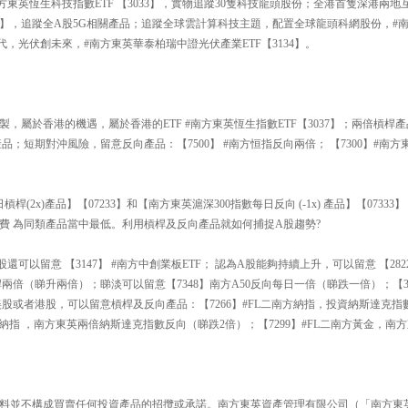
方東英恆生科技指數ETF 【3033】，實物追蹤30隻科技龍頭股份；全港首隻深港兩地互
193】，追蹤全A股5G相關產品；追蹤全球雲計算科技主題，配置全球龍頭科網股份，
時代，光伏創未來，#南方東英華泰柏瑞中證光伏產業ETF【3134】。
】
製，屬於香港的機遇，屬於香港的ETF #南方東英恆生指數ETF【3037】；兩倍槓桿產
品；短期對沖風險，留意反向產品：【7500】 #南方恒指反向兩倍； 【7300】#南
槓桿(2x)產品】【07233】和【南方東英滬深300指數每日反向 (-1x) 產品】【073
費 為同類產品當中最低。利用槓桿及反向產品就如何捕捉A股趨勢?
可以留意 【3147】 #南方中創業板ETF； 認為A股能夠持續上升，可以留意 【2822
日槓桿兩倍（睇升兩倍）；睇淡可以留意【7348】南方A50反向每日一倍（睇跌一倍）；【3
美股或者港股，可以留意槓桿及反向產品：【7266】#FL二南方納指，投資納斯達克指
二南方納指 ，南方東英兩倍納斯達克指數反向（睇跌2倍）；【7299】#FL二南方黃金，
料並不構成買賣任何投資產品的招攬或承諾。南方東英資產管理有限公司（「南方東