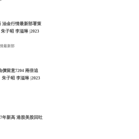
張 油金行情最新部署策
朱子昭 李溢琳 |2023
行情最新部
價留意7204 兩倍追
子昭 李溢琳 |2023
07年新高 港股美股回吐