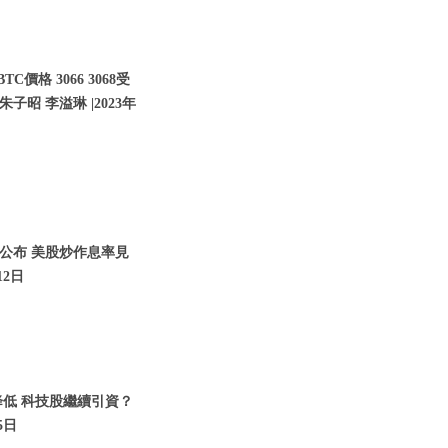
價格 3066 3068受
子昭 李溢琳 |2023年
將公布 美股炒作息率見
12日
降低 科技股繼續引資？
5日