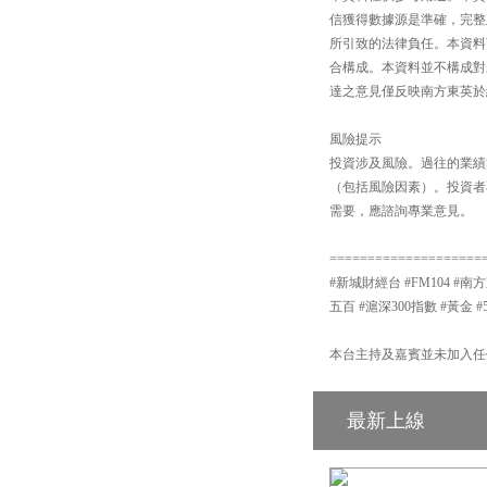
信獲得數據源是準確，完整
所引致的法律負任。本資料
合構成。本資料並不構成對
達之意見僅反映南方東英於
風險提示
投資涉及風險。過往的業績
（包括風險因素）。投資者
需要，應諮詢專業意見。
====================
#新城財經台 #FM104 #南方
五百 #滬深300指數 #黃金 #
本台主持及嘉賓並未加入任
最新上線