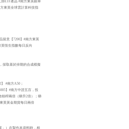
掛ETF產品 #南方東英銀華
#南方東英全球雲計算科技指
品留意【7200】#南方東英
方東英恆生指數每日反向
33】，採取基於掉期的合成模擬
】 #南方A50；
005】#南方中證五百，投
數槓桿兩倍（睇升2倍）；睇
南方東英黃金期貨每日兩倍
英」）在製作本資料時，相