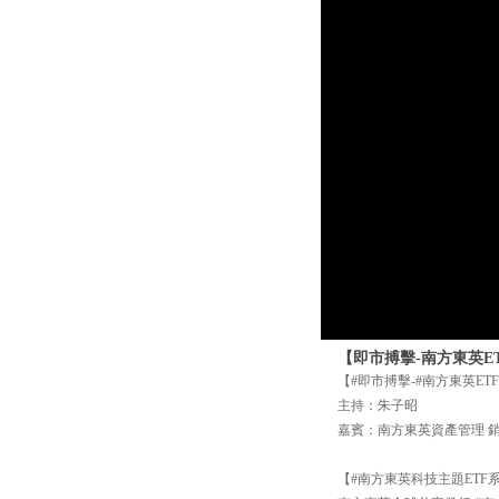
【即市搏擊-南方東英ETF
【#即市搏擊-#南方東英ETF】
主持：朱子昭
嘉賓：南方東英資產管理 銷售
【#南方東英科技主題ETF