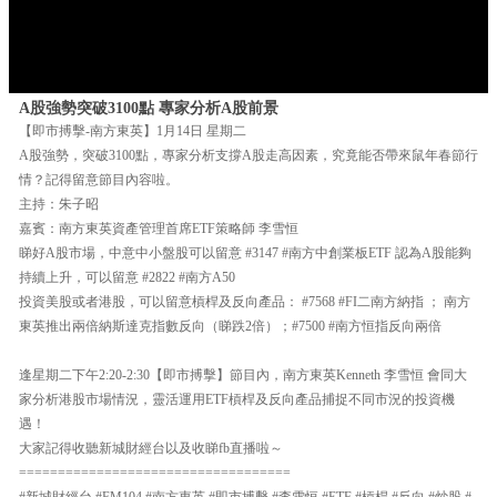
A股強勢突破3100點 專家分析A股前景
【即市搏擊-南方東英】1月14日 星期二
A股強勢，突破3100點，專家分析支撐A股走高因素，究竟能否帶來鼠年春節行
情？記得留意節目內容啦。
主持：朱子昭
嘉賓：南方東英資產管理首席ETF策略師 李雪恒
睇好A股市場，中意中小盤股可以留意 #3147 #南方中創業板ETF 認為A股能夠
持續上升，可以留意 #2822 #南方A50
投資美股或者港股，可以留意槓桿及反向產品： #7568 #FI二南方納指 ； 南方
東英推出兩倍納斯達克指數反向（睇跌2倍）；#7500 #南方恒指反向兩倍
逢星期二下午2:20-2:30【即市搏擊】節目內，南方東英Kenneth 李雪恒 會同大
家分析港股市場情況，靈活運用ETF槓桿及反向產品捕捉不同市況的投資機
遇！
大家記得收聽新城財經台以及收睇fb直播啦～
===================================
#新城財經台 #FM104 #南方東英 #即市搏擊 #李雪恒 #ETF #槓桿 #反向 #炒股 #