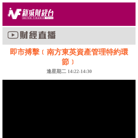
即市搏擊﹝南方東英資產管理特約環
節﹞
逢星期二 14:22-14:30