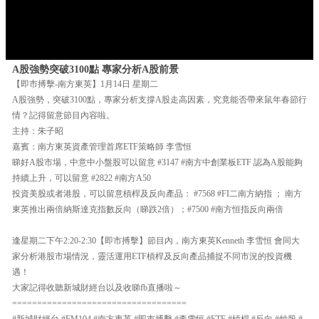
A股強勢突破3100點 專家分析A股前景
【即市搏擊-南方東英】1月14日 星期二
A股強勢，突破3100點，專家分析支撐A股走高因素，究竟能否帶來鼠年春節行
情？記得留意節目內容啦。
主持：朱子昭
嘉賓：南方東英資產管理首席ETF策略師 李雪恒
睇好A股市場，中意中小盤股可以留意 #3147 #南方中創業板ETF 認為A股能夠
持續上升，可以留意 #2822 #南方A50
投資美股或者港股，可以留意槓桿及反向產品： #7568 #FI二南方納指 ； 南方
東英推出兩倍納斯達克指數反向（睇跌2倍）；#7500 #南方恒指反向兩倍
逢星期二下午2:20-2:30【即市搏擊】節目內，南方東英Kenneth 李雪恒 會同大
家分析港股市場情況，靈活運用ETF槓桿及反向產品捕捉不同市況的投資機
遇！
大家記得收聽新城財經台以及收睇fb直播啦～
===================================
#新城財經台 #FM104 #南方東英 #即市搏擊 #李雪恒 #ETF #槓桿 #反向 #炒股 #