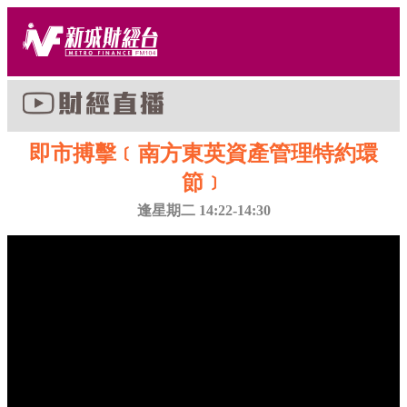
即市搏擊﹝南方東英資產管理特約環
節﹞
逢星期二 14:22-14:30