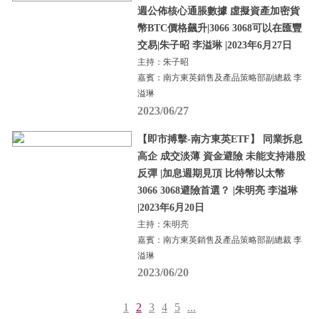
週公佈核心通脹數據 虛擬資產加密貨
幣BTC價格飆升|3066 3068可以在匯豐
交易|朱子昭 李溢琳 |2023年6月27日
主持：朱子昭
嘉賓：南方東英銷售及產品策略部副總裁 李
溢琳
2023/06/27
【即市搏擊-南方東英ETF】 同業拆息
高企 成交淡薄 資金避險 未能支持港股
反彈 |加息週期見頂 比特幣以太幣
3066 3068避險首選？ |朱明亮 李溢琳
|2023年6月20日
主持：朱明亮
嘉賓：南方東英銷售及產品策略部副總裁 李
溢琳
2023/06/20
1
2
3
4
5
...