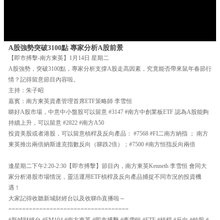
A股強勢突破3100點 專家分析A股前景
【即市搏擊-南方東英】1月14日 星期二
A股強勢，突破3100點，專家分析支撐A股走高因素，究竟能否帶來鼠年春節行
情？記得留意節目內容啦。
主持：朱子昭
嘉賓：南方東英資產管理首席ETF策略師 李雪恒
睇好A股市場，中意中小盤股可以留意 #3147 #南方中創業板ETF 認為A股能夠
持續上升，可以留意 #2822 #南方A50
投資美股或者港股，可以留意槓桿及反向產品： #7568 #FI二南方納指 ； 南方
東英推出兩倍納斯達克指數反向（睇跌2倍）；#7500 #南方恒指反向兩倍
逢星期二下午2:20-2:30【即市搏擊】節目內，南方東英Kenneth 李雪恒 會同大
家分析港股市場情況，靈活運用ETF槓桿及反向產品捕捉不同市況的投資機
遇！
大家記得收聽新城財經台以及收睇fb直播啦～
===================================
#新城財經台 #FM104 #南方東英 #即市搏擊 #李雪恒 #ETF #槓桿 #反向 #炒股 #