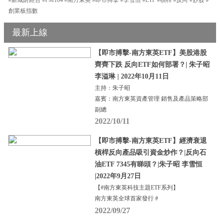
創業板指數
最新上線
【即市搏擊-南方東英ETF】美股港股
齊齊下跌 反向ETF如何部署？| 朱子昭
李溢琳 | 2022年10月11日
主持：朱子昭
嘉賓：南方東英資產管理 銷售及產品策略部
副總
2022/10/11
【即市搏擊-南方東英ETF】經濟衰退
槓桿反向產品吸引資金炒作？|反向石
油ETF 7345有睇頭？|朱子昭 李雪恒
|2022年9月27日
【#南方東英科技主題ETF系列】
南方東英全球首家發行 #
2022/09/27