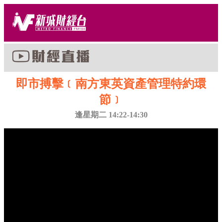
即市搏擊﹝南方東英資產管理特約環
節﹞
逢星期二 14:22-14:30