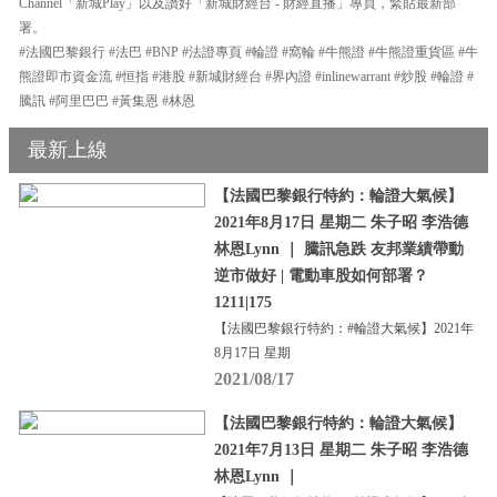
Channel「新城Play」以及讚好「新城財經台 - 財經直播」專頁，緊貼最新部
署。
#法國巴黎銀行 #法巴 #BNP #法證專頁 #輪證 #窩輪 #牛熊證 #牛熊證重貨區 #牛
熊證即市資金流 #恒指 #港股 #新城財經台 #界內證 #inlinewarrant #炒股 #輪證 #
騰訊 #阿里巴巴 #黃集恩 #林恩
最新上線
【法國巴黎銀行特約：輪證大氣候】
2021年8月17日 星期二 朱子昭 李浩德
林恩Lynn ｜ 騰訊急跌 友邦業績帶動
逆市做好 | 電動車股如何部署？
1211|175
【法國巴黎銀行特約：#輪證大氣候】2021年
8月17日 星期
2021/08/17
【法國巴黎銀行特約：輪證大氣候】
2021年7月13日 星期二 朱子昭 李浩德
林恩Lynn ｜