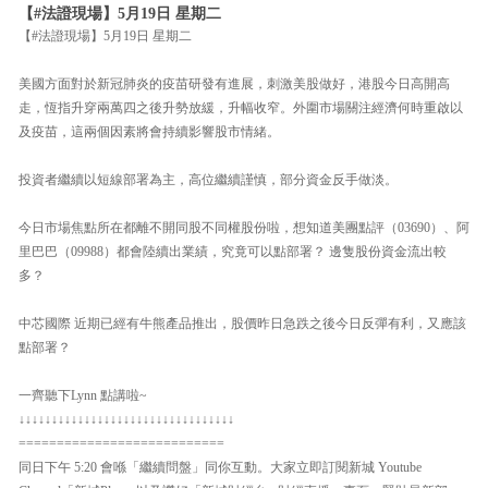
【#法證現場】5月19日 星期二
【#法證現場】5月19日 星期二
美國方面對於新冠肺炎的疫苗研發有進展，刺激美股做好，港股今日高開高
走，恆指升穿兩萬四之後升勢放緩，升幅收窄。外圍市場關注經濟何時重啟以
及疫苗，這兩個因素將會持續影響股市情緒。
投資者繼續以短線部署為主，高位繼續謹慎，部分資金反手做淡。
今日市場焦點所在都離不開同股不同權股份啦，想知道美團點評（03690）、阿
里巴巴（09988）都會陸續出業績，究竟可以點部署？ 邊隻股份資金流出較
多？
中芯國際 近期已經有牛熊產品推出，股價昨日急跌之後今日反彈有利，又應該
點部署？
一齊聽下Lynn 點講啦~
↓↓↓↓↓↓↓↓↓↓↓↓↓↓↓↓↓↓↓↓↓↓↓↓↓↓↓↓↓↓↓↓↓
===========================
同日下午 5:20 會喺「繼續問盤」同你互動。大家立即訂閱新城 Youtube