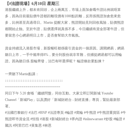
【#法證現場】6月10日 星期三
港股繼續上升，都未肯回頭，企上兩萬五，市場上面加倉嘅牛證比例就唔算
多，因為目前最貼價牛證都距離現價有1000點距離，反而係熊證加倉愈來愈
多，比例甚至高過尋日。Martin 提醒大家，熊證開始見到回收風險，貼價熊證
都開始止蝕。至於牛證，貼價選擇就真係不多，今日繼續有資金部署牛證，但
要留意小心網易明日上市，是否會幫助大市氣氛。
資金持續流入港股市場，新股暢旺都係吸引資金的一個原因。講開網易，網易
聽日上市，一手中籤率得8%，要分到股份就非常難，但捕捉網易都可以用輪
證。因為聽日係 股輪齊發，法巴有咩選擇呢？ 輪證條款要點揀？
一齊聽下Martin點講：
↓↓↓↓↓↓↓↓↓↓↓↓↓↓↓↓↓↓↓↓↓↓↓↓↓↓↓↓↓↓↓↓↓
===========================
同日下午 5:20 會喺「繼續問盤」同你互動。大家立即訂閱新城 Youtube
Channel「新城Play」以及讚好「新城財經台 - 財經直播」專頁，緊貼最新部
署。
#法國巴黎銀行 #法巴 #BNP #法證專頁 #輪證 #窩輪 #牛熊證 #牛熊證重貨區 #牛
熊證即市資金流 #恒指 #港股 #新城財經台 #界內證 #inlinewarrant #炒股 #輪證 #
騰訊 #阿里巴巴 #黃集恩 #林恩