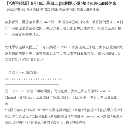
【#法證現場】6月16日 星期二 |港股即反彈 法巴京東Call睇住來
【#法證現場】6月16日 星期二 |港股即反彈 法巴京東Call睇住來
美股反彈，港股急升重上24400點，市場短期已經消化第二波疫情的憂慮，今日
開市有熊證重貨區被收回，牛證方面，尋日加倉牛證賺到笑，好倉資金先行獲
利，部分資金轉場淡倉。
內地手機遊戲規模上升，今日網易（09999）終於識得上來啦；而科技股繼續成
為升市的焦點所在，來緊京東又上市，在上市首日股輪齊發，究竟網易好，定
京東好呢？ATM 又點呢？
一齊聽下Lynn 點講啦~
↓↓↓↓↓↓↓↓↓↓↓↓↓↓↓↓↓↓↓↓↓↓↓↓↓↓↓↓↓↓↓↓↓
===========================
同日下午 5:20 會喺「繼續問盤」同你互動。大家立即訂閱新城 Youtube
Channel「新城Play」以及讚好「新城財經台 - 財經直播」專頁，緊貼最新部
署。
#法國巴黎銀行 #法巴 #BNP #法證專頁 #輪證 #窩輪 #牛熊證 #牛熊證重貨區 #牛
熊證即市資金流 #恒指 #港股 #新城財經台 #界內證 #inlinewarrant #炒股 #輪證 #
騰訊 #阿里巴巴 #黃集恩 #林恩 #京東 #上市 #股輪齊發