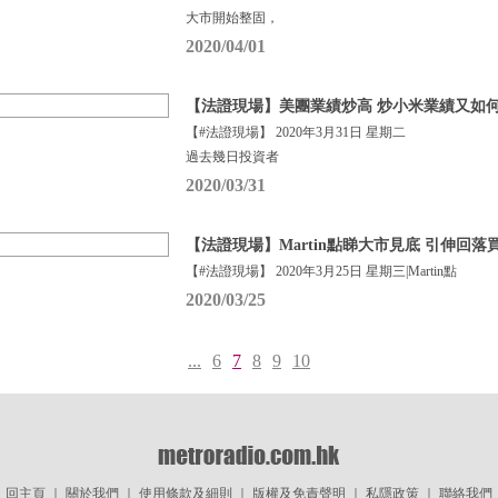
大市開始整固，
2020/04/01
【法證現場】美團業績炒高 炒小米業績又如
【#法證現場】 2020年3月31日 星期二
過去幾日投資者
2020/03/31
【法證現場】Martin點睇大市見底 引伸回落買咩
【#法證現場】 2020年3月25日 星期三|Martin點
2020/03/25
...
6
7
8
9
10
回主頁
｜
關於我們
｜
使用條款及細則
｜
版權及免責聲明
｜
私隱政策
｜
聯絡我們