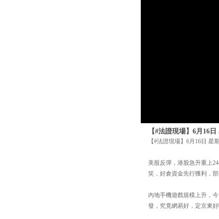
【#法證現場】6月16日
【#法證現場】6月16日 星期
美股反彈，港股急升重上2
笑，好倉資金先行獲利，部
內地手機遊戲規模上升，今
發，究竟網易好，定京東好