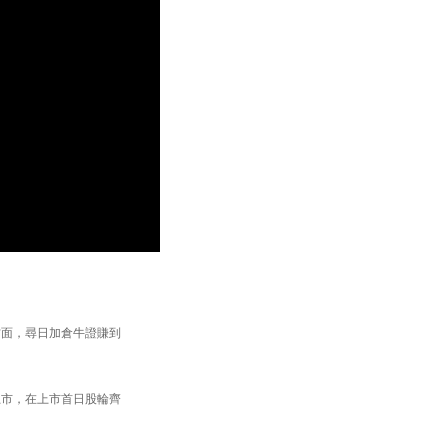
方面，尋日加倉牛證賺到
上市，在上市首日股輪齊