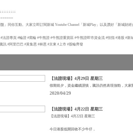
↓↓↓↓↓↓↓↓↓
=======
問盤」同你互動。大家立即訂閱新城 Youtube Channel「新城Play」以及讚好「新城財
P #法證專頁 #輪證 #窩輪 #牛熊證 #牛熊證重貨區 #牛熊證即市資金流 #恒指 #港股 #
 #輪證 #騰訊 #阿里巴巴 #黃集恩 #林恩 #京東 #上市 #股輪齊發
【法證現場】4月29日 星期三
假期前夕，資金繼續謹慎，騰訊仍然表現強勁，大家
2020/04/29
【法證現場】4月22日 星期三
【法證現場】4月22日 星期三
今日港股低開回收不少牛仔，