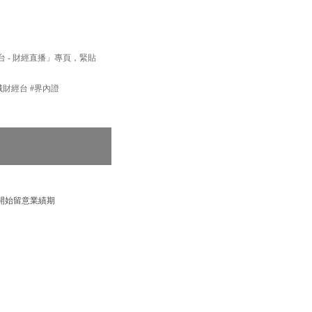
經台 - 財經直播」專頁，緊貼
新城財經台 #界內證
開始留意業績期