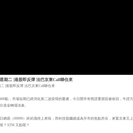
 星期二 |港股即反彈 法巴京東Call睇住來
二 |港股即反彈 法巴京東Call睇住來
4400點，市場短期已經消化第二波疫情的憂慮，今日開市有熊證重貨區被收回，牛證
分資金轉場淡倉。
日網易（09999）終於識得上來啦；而科技股繼續成為升市的焦點所在，來緊京東又
呢？ATM 又點呢？