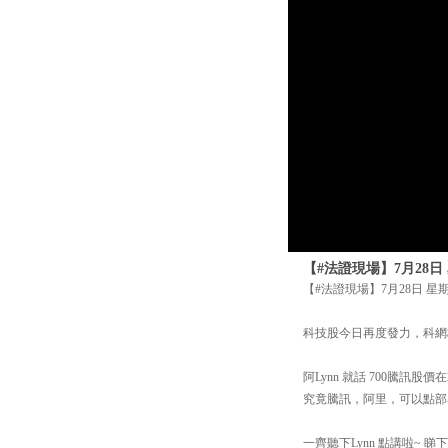
【#法證現場】7月28日
【#法證現場】7月28日 星
科技股今日再度發力，科網
阿Lynn 就話 700騰
究竟騰訊，阿里，可以點部
一齊聽下Lynn 點講啦~ 睇下