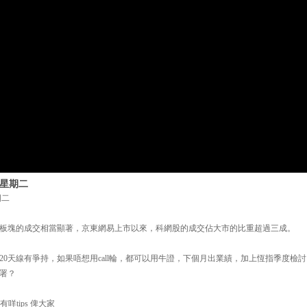
 星期二
期二
板塊的成交相當顯著，京東網易上市以來，科網股的成交佔大市的比重超過三成。
訊股價在20天線有爭持，如果唔想用call輪，都可以用牛證，下個月出業績，加上恆指季度
署？
有咩tips 俾大家