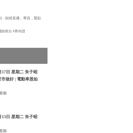
經台 - 財經直播」專頁，緊貼
新城財經台 #界內證
17日 星期二 朱子昭
逆市做好 | 電動車股如
 星期
13日 星期二 朱子昭
 星期