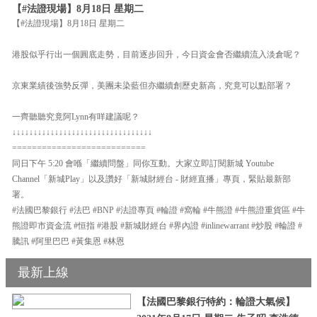
【#法證現場】8月18日 星期二
【#法證現場】8月18日 星期二
港股似乎行出一個圓底走勢，目前逐步回升，今日資金會否繼續流入淡倉呢？
京東業績後強勢反彈，美團未染藍但亦繼續創歷史新高，究竟可以點部署？
一齊聽聽究竟阿Lynn有咩建議呢？
↓↓↓↓↓↓↓↓↓↓↓↓↓↓↓↓↓↓↓↓↓↓↓↓↓↓↓↓↓↓↓↓↓
===========================
同日下午 5:20 會喺「繼續問盤」同你互動。大家立即訂閱新城 Youtube
Channel「新城Play」以及讚好「新城財經台 - 財經直播」專頁，緊貼最新部
署。
#法國巴黎銀行 #法巴 #BNP #法證專頁 #輪證 #窩輪 #牛熊證 #牛熊證重貨區 #牛
熊證即市資金流 #恒指 #港股 #新城財經台 #界內證 #inlinewarrant #炒股 #輪證 #
騰訊 #阿里巴巴 #黃集恩 #林恩
最新上線
【法國巴黎銀行特約：輪證大氣候】