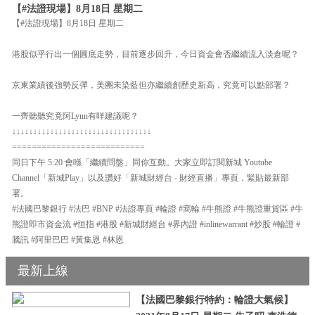
【#法證現場】8月18日 星期二
【#法證現場】8月18日 星期二
港股似乎行出一個圓底走勢，目前逐步回升，今日資金會否繼續流入淡倉呢？
京東業績後強勢反彈，美團未染藍但亦繼續創歷史新高，究竟可以點部署？
一齊聽聽究竟阿Lynn有咩建議呢？
↓↓↓↓↓↓↓↓↓↓↓↓↓↓↓↓↓↓↓↓↓↓↓↓↓↓↓↓↓↓↓↓↓
===========================
同日下午 5:20 會喺「繼續問盤」同你互動。大家立即訂閱新城 Youtube
Channel「新城Play」以及讚好「新城財經台 - 財經直播」專頁，緊貼最新部
署。
#法國巴黎銀行 #法巴 #BNP #法證專頁 #輪證 #窩輪 #牛熊證 #牛熊證重貨區 #牛
熊證即市資金流 #恒指 #港股 #新城財經台 #界內證 #inlinewarrant #炒股 #輪證 #
騰訊 #阿里巴巴 #黃集恩 #林恩
最新上線
【法國巴黎銀行特約：輪證大氣候】