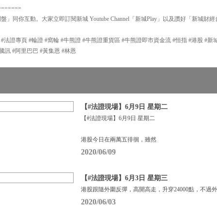
=======
問盤」同你互動。大家立即訂閱新城 Youtube Channel「新城Play」以及讚好「新城財
P #法證專頁 #輪證 #窩輪 #牛熊證 #牛熊證重貨區 #牛熊證即市資金流 #恒指 #港股 #
#輪證 #騰訊 #阿里巴巴 #黃集恩 #林恩
【#法證現場】6月9日 星期二
【#法證現場】6月9日 星期二
港股今日在兩萬五徘徊，雖然
2020/06/09
【#法證現場】6月3日 星期三
港股跟隨外圍反彈，高開高走，升穿24000點，不過
2020/06/03