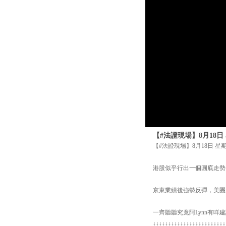
【#法證現場】8月18日
【#法證現場】8月18日 星
港股似乎行出一個圓底走勢
京東業績後強勢反彈，美團
一齊聽聽究竟阿Lynn有咩
↓↓↓↓↓↓↓↓↓↓↓↓↓↓↓↓↓↓↓↓↓↓↓↓