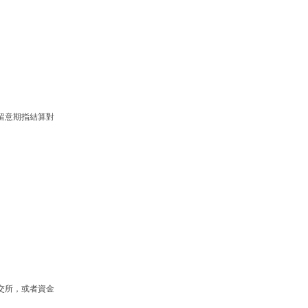
留意期指結算對
交所，或者資金