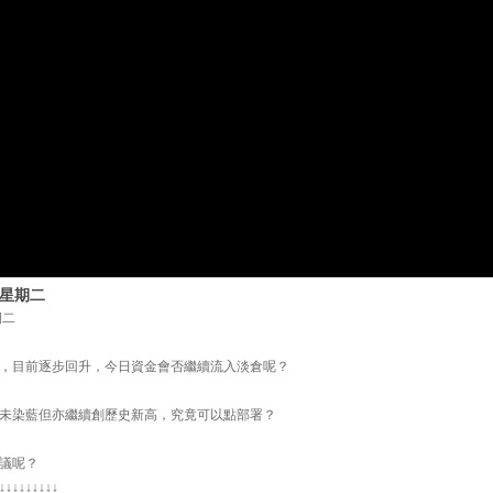
 星期二
期二
，目前逐步回升，今日資金會否繼續流入淡倉呢？
未染藍但亦繼續創歷史新高，究竟可以點部署？
建議呢？
↓↓↓↓↓↓↓↓↓