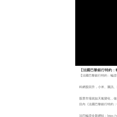
【法國巴黎銀行特約：輪證
【法國巴黎銀行特約：輪證大氣
科網股回升，小米、騰訊、
股票市場就如天氣變化，做好
目內《法國巴黎銀行特約：
法巴輪證全新網站：https://www.