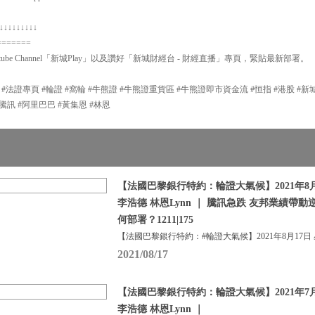
↓↓↓↓↓↓↓↓↓
=======
ube Channel「新城Play」以及讚好「新城財經台 - 財經直播」專頁，緊貼最新部署。
P #法證專頁 #輪證 #窩輪 #牛熊證 #牛熊證重貨區 #牛熊證即市資金流 #恒指 #港股 #
#輪證 #騰訊 #阿里巴巴 #黃集恩 #林恩
【法國巴黎銀行特約：輪證大氣候】2021年8月
李浩德 林恩Lynn ｜ 騰訊急跌 友邦業績帶動
何部署？1211|175
【法國巴黎銀行特約：#輪證大氣候】2021年8月17日
2021/08/17
【法國巴黎銀行特約：輪證大氣候】2021年7月
李浩德 林恩Lynn ｜