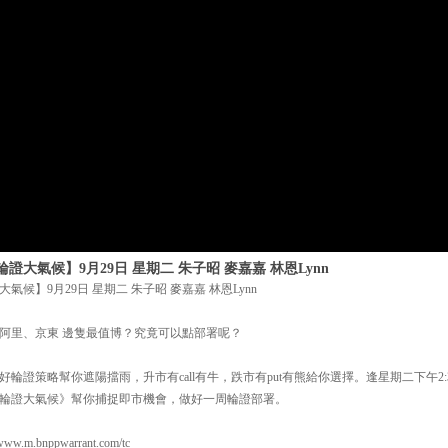
大氣候】9月29日 星期二 朱子昭 麥嘉嘉 林恩Lynn
候】9月29日 星期二 朱子昭 麥嘉嘉 林恩Lynn
阿里、京東 邊隻最值博？究竟可以點部署呢？
輪證策略幫你遮陽擋雨，升市有call有牛，跌市有put有熊給你選擇。逢星期二下午2:38
輪證大氣候》幫你捕捉即市機會，做好一周輪證部署。
m.bnppwarrant.com/tc