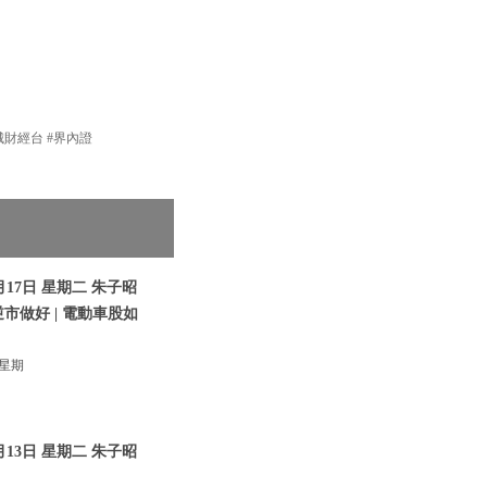
新城財經台 #界內證
17日 星期二 朱子昭
逆市做好 | 電動車股如
 星期
13日 星期二 朱子昭