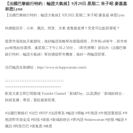
【法國巴黎銀行特約：輪證大氣候】9月29日 星期二 朱子昭 麥嘉嘉
林恩Lynn
【法國巴黎銀行特約：輪證大氣候】9月29日 星期二 朱子昭 麥嘉嘉 林恩Lynn
科網股回升，小米、騰訊、阿里、京東 邊隻最值博？究竟可以點部署呢？
股票市場就如天氣變化，做好輪證策略幫你遮陽擋雨，升市有call有牛，跌市有
put有熊給你選擇。逢星期二下午2:38-2:50分，《即市搏擊》節目內《法國巴黎
銀行特約：輪證大氣候》幫你捕捉即市機會，做好一周輪證部署。
法巴輪證全新網站：https://www.m.bnppwarrant.com/tc
↓↓↓↓↓↓↓↓↓↓↓↓↓↓↓↓↓↓↓↓↓↓↓↓↓↓↓↓↓↓↓↓↓
===========================
歡迎大家立即訂閱新城 Youtube Channel「新城Play」以及讚好「新城財經台 -
財經直播」專頁，緊貼最新部署。
#法國巴黎銀行 #法巴 #BNP #法證專頁 #輪證 #窩輪 #牛熊證 #牛熊證重貨區 #牛
熊證即市資金流 #恒指 #港股 #新城財經台 #界內證 #inlinewarrant #炒股 #輪證 #
騰訊 #阿里巴巴 #黃集恩 #林恩