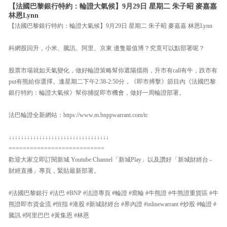
【法國巴黎銀行特約：輪證大氣候】9月29日 星期二 朱子昭 麥嘉嘉
林恩Lynn
【法國巴黎銀行特約：輪證大氣候】9月29日 星期二 朱子昭 麥嘉嘉 林恩Lynn
科網股回升，小米、騰訊、阿里、京東 邊隻最值博？究竟可以點部署呢？
股票市場就如天氣變化，做好輪證策略幫你遮陽擋雨，升市有call有牛，跌市有
put有熊給你選擇。逢星期二下午2:38-2:50分，《即市搏擊》節目內《法國巴黎
銀行特約：輪證大氣候》幫你捕捉即市機會，做好一周輪證部署。
法巴輪證全新網站：https://www.m.bnppwarrant.com/tc
↓↓↓↓↓↓↓↓↓↓↓↓↓↓↓↓↓↓↓↓↓↓↓↓↓↓↓↓↓↓↓↓↓
===========================
歡迎大家立即訂閱新城 Youtube Channel「新城Play」以及讚好「新城財經台 -
財經直播」專頁，緊貼最新部署。
#法國巴黎銀行 #法巴 #BNP #法證專頁 #輪證 #窩輪 #牛熊證 #牛熊證重貨區 #牛
熊證即市資金流 #恒指 #港股 #新城財經台 #界內證 #inlinewarrant #炒股 #輪證 #
騰訊 #阿里巴巴 #黃集恩 #林恩