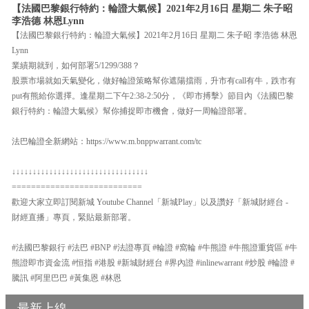
【法國巴黎銀行特約：輪證大氣候】2021年2月16日 星期二 朱子昭
李浩德 林恩Lynn
【法國巴黎銀行特約：輪證大氣候】2021年2月16日 星期二 朱子昭 李浩德 林恩
Lynn
業績期就到，如何部署5/1299/388？
股票市場就如天氣變化，做好輪證策略幫你遮陽擋雨，升市有call有牛，跌市有
put有熊給你選擇。逢星期二下午2:38-2:50分，《即市搏擊》節目內《法國巴黎
銀行特約：輪證大氣候》幫你捕捉即市機會，做好一周輪證部署。
法巴輪證全新網站：https://www.m.bnppwarrant.com/tc
↓↓↓↓↓↓↓↓↓↓↓↓↓↓↓↓↓↓↓↓↓↓↓↓↓↓↓↓↓↓↓↓↓
===========================
歡迎大家立即訂閱新城 Youtube Channel「新城Play」以及讚好「新城財經台 -
財經直播」專頁，緊貼最新部署。
#法國巴黎銀行 #法巴 #BNP #法證專頁 #輪證 #窩輪 #牛熊證 #牛熊證重貨區 #牛
熊證即市資金流 #恒指 #港股 #新城財經台 #界內證 #inlinewarrant #炒股 #輪證 #
騰訊 #阿里巴巴 #黃集恩 #林恩
最新上線