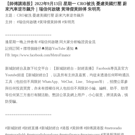
【師傅講港股】2022年9月13日 星期一 CRO被洗 憂慮美國打壓 蔚
來汽車逆市飆升｜瑞信何啟聰 黃瑋傑黃師傅 朱明亮
主題： CRO被洗 憂慮美國打壓 蔚來汽車逆市飆升
主持： #瑞信何啟聰 #黃瑋傑黃師傅 #朱明亮
======================
逢星期一晚上仲會有 #瑞信何啟聰 同大家分析輪證資金流
記得訂閱＋㩒埋個鐘仔🔔開啟YouTube 通知 🔔
FB: https://www.facebook.com/MetroFinance
新城財經台及旗下社交平台：【新城財經台 – 財經直播】 Facebook專頁及官方
Youtube頻道【新城財經台】，以及所有主持及嘉賓，均從未透過任何即時通訊
工具（包括但不局限於 WhatsApp、WeChat、Line、Telegram等），招攬公眾參
與任何投資買賣，亦未有授權任何人包括但不局限於小編、編輯、助手、助理
等任何第三方進行有關活動。懇請公眾及網上用戶，小心留意，辨清真偽，慎
防受騙。
======================
#新城財經 #財經直播 #新城財經台 #港股 #黃師傅 #師傅講港股 #metroradio
#metroradiohk #metroradiohongkong #metrofinance #masterwong #講港股識投資