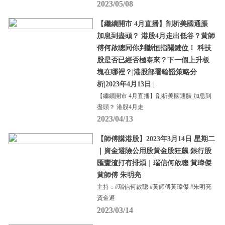
2023/05/08
【繼續開市 4月直播】剖析美國通脹
加息到盡頭？ 港股4月走出低谷？黃師
傅何啟聰同你判斷恒指關鍵位！ 科技
股是否已經否極泰來？下一個上升板
塊在哪裡？|港股部署輪證策略分
析|2023年4月13日 |
【繼續開市 4月直播】剖析美國通脹 加息到
盡頭？ 港股4月走
2023/04/13
【師傅講港股】2023年3月14日 星期二
｜資金避險公用股黃金股狂飆 銀行股
匯豐渣打有排煩｜瑞信何啟聰 黃瑋傑
黃師傅 朱明亮
主持：#瑞信何啟聰 #黃師傅黃瑋傑 #朱明亮
資金避
2023/03/14