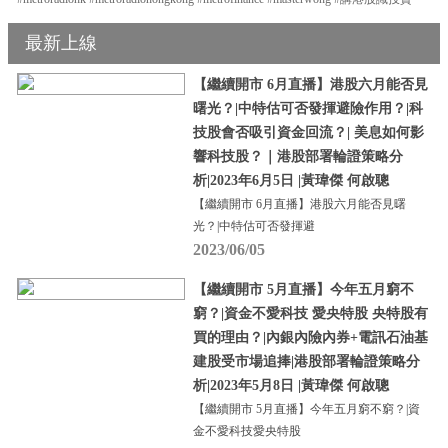
最新上線
【繼續開市 6月直播】港股六月能否見
曙光？|中特估可否發揮避險作用？|科
技股會否吸引資金回流？| 美息如何影
響科技股？｜港股部署輪證策略分
析|2023年6月5日 |黃瑋傑 何啟聰
【繼續開市 6月直播】港股六月能否見曙
光？|中特估可否發揮避
2023/06/05
【繼續開市 5月直播】今年五月窮不
窮？|資金不愛科技 愛央特股 央特股有
買的理由？|內銀內險內券+電訊石油基
建股受市場追捧|港股部署輪證策略分
析|2023年5月8日 |黃瑋傑 何啟聰
【繼續開市 5月直播】今年五月窮不窮？|資
金不愛科技愛央特股