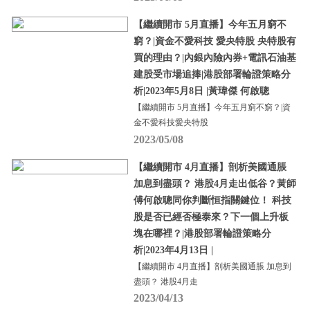
【繼續開市 5月直播】今年五月窮不
窮？|資金不愛科技 愛央特股 央特股有
買的理由？|內銀內險內券+電訊石油基
建股受市場追捧|港股部署輪證策略分
析|2023年5月8日 |黃瑋傑 何啟聰
【繼續開市 5月直播】今年五月窮不窮？|資
金不愛科技愛央特股
2023/05/08
【繼續開市 4月直播】剖析美國通脹
加息到盡頭？ 港股4月走出低谷？黃師
傅何啟聰同你判斷恒指關鍵位！ 科技
股是否已經否極泰來？下一個上升板
塊在哪裡？|港股部署輪證策略分
析|2023年4月13日 |
【繼續開市 4月直播】剖析美國通脹 加息到
盡頭？ 港股4月走
2023/04/13