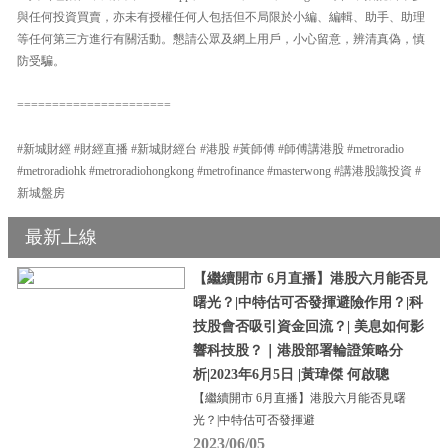
與任何投資買賣，亦未有授權任何人包括但不局限於小編、編輯、助手、助理
等任何第三方進行有關活動。懇請公眾及網上用戶，小心留意，辨清真偽，慎
防受騙。
======================
#新城財經 #財經直播 #新城財經台 #港股 #黃師傅 #師傅講港股 #metroradio
#metroradiohk #metroradiohongkong #metrofinance #masterwong #講港股識投資 #
新城盤房
最新上線
【繼續開市 6月直播】港股六月能否見
曙光？|中特估可否發揮避險作用？|科
技股會否吸引資金回流？| 美息如何影
響科技股？｜港股部署輪證策略分
析|2023年6月5日 |黃瑋傑 何啟聰
【繼續開市 6月直播】港股六月能否見曙
光？|中特估可否發揮避
2023/06/05