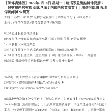
【師傅講港股】2022年7月18日 星期一｜建滔系盈警點解仲要撈？
｜保交樓內房有救 係咪見底？內銀內房買唔買？｜瑞信何啟聰 黃瑋
傑黃師傅 朱明亮
主題： 港股升逾500點 是轉勢定反彈？｜內房有央行保 係咪見底？
主持：#瑞信何啟聰 #黃瑋傑黃師傅 #朱明亮
00:00 歡迎收看師傅講港股
01:09 師傅 Ivan解答焦點輪證部署：騰訊 阿里 美團 比亞迪 匯豐
19:36 解答大家輪證問題
34:37 銀保監保交付 內房內銀煙消雲散？師傅點睇內銀股
48:18 師傅分析建滔系：建滔集團（148）建滔積層板（1888）一齊盈警
01:09:23 黃師傅恆指 科技指數分析 以及今日推介股份
======================
逢星期一晚上仲會有 #瑞信何啟聰 同大家分析輪證資金流
記得訂閱＋㩒埋個鐘仔🔔開啟YouTube 通知 🔔
FB: https://www.facebook.com/MetroFinance
新城財經台及旗下社交平台：【新城財經台 – 財經直播】 Facebook專頁及官方
Youtube頻道【新城財經台】，以及所有主持及嘉賓，均從未透過任何即時通訊
工具（包括但不局限於 WhatsApp、WeChat、Line、Telegram等），招攬公眾參