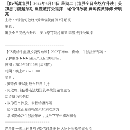
【師傅講港股】2022年6月14日 星期二｜港股全日竟然冇升跌｜美
加息可能超預期 匯豐渣打受追捧｜瑞信何啟聰 黃瑋傑黃師傅 朱明
亮
主持：#瑞信何啟聰 #黃瑋傑黃師傅 #朱明亮
主題：
港股全日竟然冇升跌｜美加息可能超預期 匯豐渣打受追捧
=============================
【CS窩輪牛熊證投資深造班】2022下半年︱窩輪、牛熊證點部署？
了解更多 ▶️▶️▶️ https://bit.ly/390KNw5
日期：2022年6月16日 (星期四)
時間：晚上8:30 – 10:00
講者：
- 黃瑋傑 新城財經台節目主持
- 何啟聰 瑞信香港認股證及牛熊證銷售主管
深造班內容包括：
- 教你逆市揀股、掌握輪證部署
- 如何賺取正股波幅帶來的利潤潛力
- 掌握窩輪及牛熊證策略，提升下半年獲利機會
======================
逢星期一晚上仲會有 #瑞信何啟聰 同大家分析輪證資金流