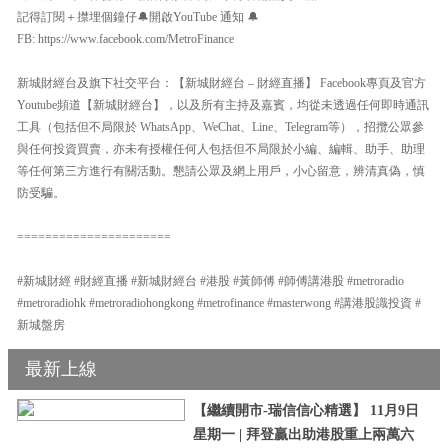
記得訂閱＋㩒埋個鐘仔🔔開啟YouTube 通知 🔔
FB: https://www.facebook.com/MetroFinance
新城財經台及旗下社交平台：【新城財經台 – 財經直播】 Facebook專頁及官方
Youtube頻道【新城財經台】，以及所有主持及嘉賓，均從未透過任何即時通訊
工具（包括但不局限於 WhatsApp、WeChat、Line、Telegram等），招攬公眾參
與任何投資買賣，亦未有授權任何人包括但不局限於小編、編輯、助手、助理
等任何第三方進行有關活動。懇請公眾及網上用戶，小心留意，辨清真偽，慎
防受騙。
======================
#新城財經 #財經直播 #新城財經台 #港股 #黃師傅 #師傅講港股 #metroradio
#metroradiohk #metroradiohongkong #metrofinance #masterwong #講港股識投資 #
新城盤房
最新上線
【繼續開市-瑞信信心精選】 11月9日
星期一 | 拜登贏出助港股重上兩萬六