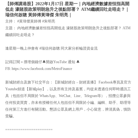
【師傅講港股】2022年1月17日 星期一｜內地經濟數據差恒指高開
低走 濠賭股政策明朗急升之後點部署？ ATM繼續回吐走唔走？｜
瑞信何啟聰 黃師傅黃瑋傑 朱明亮｜
主持： #黃瑋傑黃師傅 #朱明亮
主題： 內地經濟數據差恒指高開低走 濠賭股政策明朗急升之後點部署？ ATM
繼續回吐走唔走？
逢星期一晚上仲會有 #瑞信何啟聰 同大家分析輪證資金流
記得訂閱＋㩒埋個鐘仔🔔開啟YouTube 通知 🔔
FB: https://www.facebook.com/MetroFinance
新城財經台及旗下社交平台：【新城財經台 – 財經直播】 Facebook專頁及官方
Youtube頻道【新城play】，以及所有主持及嘉賓，均從未透過任何即時通訊工
具（包括但不局限於 WhatsApp、WeChat、Line、Telegram等），招攬公眾參與
任何投資買賣，亦未有授權任何人包括但不局限於小編、編輯、助手、助理等
任何第三方進行有關活動。懇請公眾及網上用戶，小心留意，辨清真偽，慎防
受騙。
======================