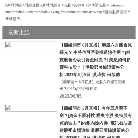
#新城財經 #財經直播 #新城財經台 #港股 #黃師傅 #師傅講港股 #metroradio
#metroradiohk #metroradiohongkong #metrofinance #masterwong #講港股識投資 #
新城盤房
最新上線
【繼續開市 6月直播】港股六月能否見
曙光？|中特估可否發揮避險作用？|科
技股會否吸引資金回流？| 美息如何影
響科技股？｜港股部署輪證策略分
析|2023年6月5日 |黃瑋傑 何啟聰
【繼續開市 6月直播】港股六月能否見曙
光？|中特估可否發揮避
2023/06/05
【繼續開市 5月直播】今年五月窮不
窮？|資金不愛科技 愛央特股 央特股有
買的理由？|內銀內險內券+電訊石油基
建股受市場追捧|港股部署輪證策略分
析|2023年5月8日 |黃瑋傑 何啟聰