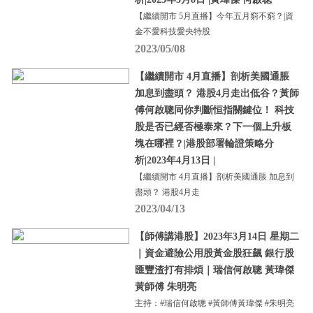
【繼續開市 5月直播】今年五月窮不窮？|資
金不愛科技愛央特股
2023/05/08
【繼續開市 4月直播】剖析美國通脹
加息到盡頭？ 港股4月走出低谷？黃師
傅何啟聰同你判斷恒指關鍵位！ 科技
股是否已經否極泰來？下一個上升板
塊在哪裡？|港股部署輪證策略分
析|2023年4月13日 |
【繼續開市 4月直播】剖析美國通脹 加息到
盡頭？ 港股4月走
2023/04/13
【師傅講港股】2023年3月14日 星期二
｜資金避險公用股黃金股狂飆 銀行股
匯豐渣打有排煩｜瑞信何啟聰 黃瑋傑
黃師傅 朱明亮
主持：#瑞信何啟聰 #黃師傅黃瑋傑 #朱明亮