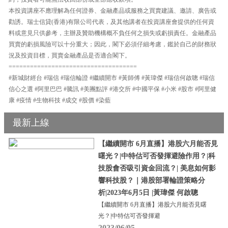
本投資講座不應理解為任何證券、金融產品或服務之買賣建議、邀請、廣告或
勸誘。瑞士信貸(香港)有限公司代表，及其他講者在投資講座會提供的任何資
料或意見只供參考，主辦及贊助機構概不負任何之損失或虧損責任。金融產品
買賣的虧損風險可以十分重大；因此，閣下必須仔細考慮，鑑於自己的財務狀
況及投資目標，買賣金融產品是否適合閣下。
====================================
#新城財經台 #瑞信 #瑞信輪證 #繼續開市 #黃師傅 #黃瑋傑 #瑞信何啟聰 #瑞信
信心之選 #阿里巴巴 #騰訊 #美團點評 #港交所 #中國平保 #小米 #股市 #阿里健
康 #疫情 #生物科技 #成交 #股價 #染藍
最新上線
【繼續開市 6月直播】港股六月能否見
曙光？|中特估可否發揮避險作用？|科
技股會否吸引資金回流？| 美息如何影
響科技股？｜港股部署輪證策略分
析|2023年6月5日 |黃瑋傑 何啟聰
【繼續開市 6月直播】港股六月能否見曙
光？|中特估可否發揮避
2023/06/05