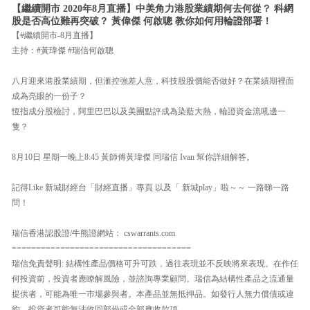
【繼續開市 2020年8月直播】中美角力港股業績期何去何從？ 科網
股是否高位難再突破？ 黃偉傑 何啟聰 教你如何用輪證部署！
【#繼續開市-8月直播】
主持：#黃瑋傑 #瑞信何啟聰
八月迎來港股業績期，但滙控強差人意，科技股股價能否做好？在業績期裡面
成為亮眼的一份子？
恆指成分股檢討，阿里巴巴以及美團點評成為染藍大熱，輪證資金流吼邊一
隻？
8月10日 星期一晚上8:45 黃師傅黃瑋傑 同瑞信 Ivan 幫你詳細解答。
記得Like 新城財經台「財經直播」專頁 以及「 新城play」啦～～ 一路睇一路
問！
瑞信香港認股證/牛熊證網站： cswarrants.com
=====================================
瑞信免責聲明: 結構性產品價格可升可跌，過往表現並不反映將來表現。在作任
何投資前，投資者應瞭解風險，並諮詢專業顧問。瑞信為結構性產品之流通量
提供者，可能為唯一巿場參與者。本產品並無抵押品。如發行人無力償債或違
約，投資者可能無法收回部份或全部應收款項。