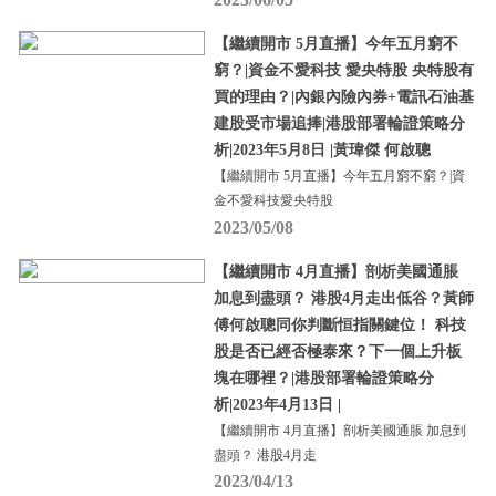
【繼續開市 5月直播】今年五月窮不
窮？|資金不愛科技 愛央特股 央特股有
買的理由？|內銀內險內券+電訊石油基
建股受市場追捧|港股部署輪證策略分
析|2023年5月8日 |黃瑋傑 何啟聰
【繼續開市 5月直播】今年五月窮不窮？|資
金不愛科技愛央特股
2023/05/08
【繼續開市 4月直播】剖析美國通脹
加息到盡頭？ 港股4月走出低谷？黃師
傅何啟聰同你判斷恒指關鍵位！ 科技
股是否已經否極泰來？下一個上升板
塊在哪裡？|港股部署輪證策略分
析|2023年4月13日 |
【繼續開市 4月直播】剖析美國通脹 加息到
盡頭？ 港股4月走
2023/04/13