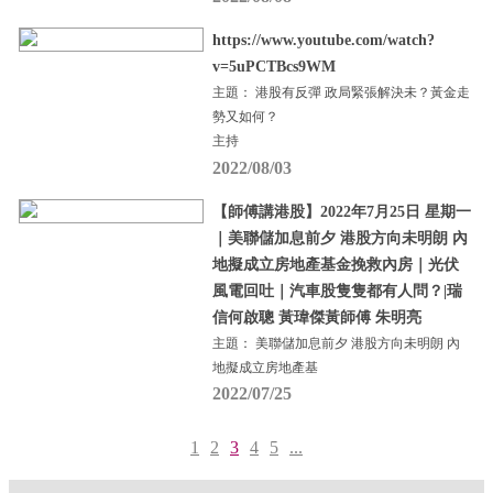
https://www.youtube.com/watch?
v=5uPCTBcs9WM
主題： 港股有反彈 政局緊張解決未？黃金走
勢又如何？
主持
2022/08/03
【師傅講港股】2022年7月25日 星期一
｜美聯儲加息前夕 港股方向未明朗 內
地擬成立房地產基金挽救內房｜光伏
風電回吐｜汽車股隻隻都有人問？|瑞
信何啟聰 黃瑋傑黃師傅 朱明亮
主題： 美聯儲加息前夕 港股方向未明朗 內
地擬成立房地產基
2022/07/25
1
2
3
4
5
...