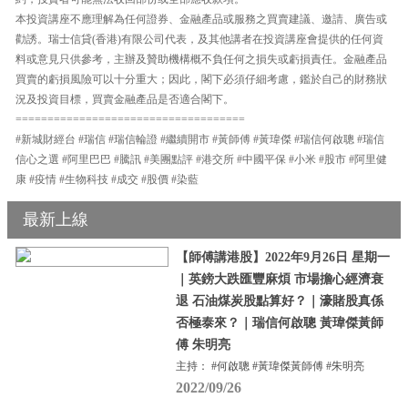
本投資講座不應理解為任何證券、金融產品或服務之買賣建議、邀請、廣告或
勸誘。瑞士信貸(香港)有限公司代表，及其他講者在投資講座會提供的任何資
料或意見只供參考，主辦及贊助機構概不負任何之損失或虧損責任。金融產品
買賣的虧損風險可以十分重大；因此，閣下必須仔細考慮，鑑於自己的財務狀
況及投資目標，買賣金融產品是否適合閣下。
====================================
#新城財經台 #瑞信 #瑞信輪證 #繼續開市 #黃師傅 #黃瑋傑 #瑞信何啟聰 #瑞信
信心之選 #阿里巴巴 #騰訊 #美團點評 #港交所 #中國平保 #小米 #股市 #阿里健
康 #疫情 #生物科技 #成交 #股價 #染藍
最新上線
【師傅講港股】2022年9月26日 星期一
｜英鎊大跌匯豐麻煩 市場擔心經濟衰
退 石油煤炭股點算好？｜濠賭股真係
否極泰來？｜瑞信何啟聰 黃瑋傑黃師
傅 朱明亮
主持： #何啟聰 #黃瑋傑黃師傅 #朱明亮
2022/09/26