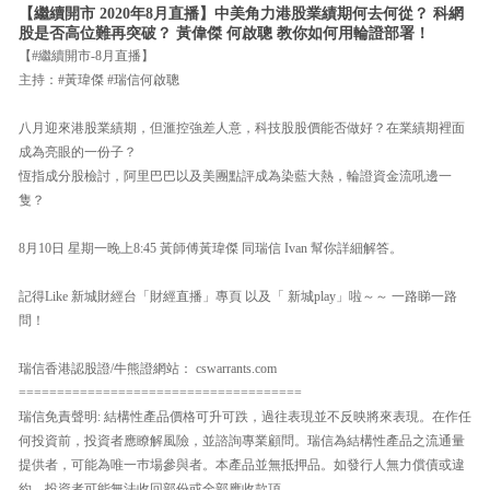
【繼續開市 2020年8月直播】中美角力港股業績期何去何從？ 科網
股是否高位難再突破？ 黃偉傑 何啟聰 教你如何用輪證部署！
【#繼續開市-8月直播】
主持：#黃瑋傑 #瑞信何啟聰
八月迎來港股業績期，但滙控強差人意，科技股股價能否做好？在業績期裡面
成為亮眼的一份子？
恆指成分股檢討，阿里巴巴以及美團點評成為染藍大熱，輪證資金流吼邊一
隻？
8月10日 星期一晚上8:45 黃師傅黃瑋傑 同瑞信 Ivan 幫你詳細解答。
記得Like 新城財經台「財經直播」專頁 以及「 新城play」啦～～ 一路睇一路
問！
瑞信香港認股證/牛熊證網站： cswarrants.com
=====================================
瑞信免責聲明: 結構性產品價格可升可跌，過往表現並不反映將來表現。在作任
何投資前，投資者應瞭解風險，並諮詢專業顧問。瑞信為結構性產品之流通量
提供者，可能為唯一巿場參與者。本產品並無抵押品。如發行人無力償債或違
約，投資者可能無法收回部份或全部應收款項。