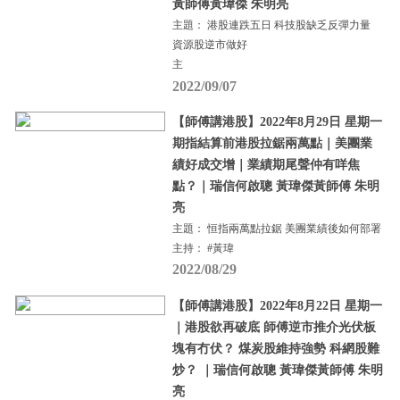
黃師傅黃瑋傑 朱明亮
主題： 港股連跌五日 科技股缺乏反彈力量
資源股逆市做好
主
2022/09/07
【師傅講港股】2022年8月29日 星期一
期指結算前港股拉鋸兩萬點｜美團業
績好成交增｜業績期尾聲仲有咩焦
點？｜瑞信何啟聰 黃瑋傑黃師傅 朱明
亮
主題： 恒指兩萬點拉鋸 美團業績後如何部署
主持： #黃瑋
2022/08/29
【師傅講港股】2022年8月22日 星期一
｜港股欲再破底 師傅逆市推介光伏板
塊有冇伏？ 煤炭股維持強勢 科網股難
炒？ ｜瑞信何啟聰 黃瑋傑黃師傅 朱明
亮