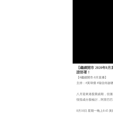
【繼續開市 2020年
證部署！
【#繼續開市-8月直播】
主持：#黃瑋傑 #瑞信何啟
八月迎來港股業績期，但滙
恆指成分股檢討，阿里巴巴
8月10日 星期一晚上8:45 