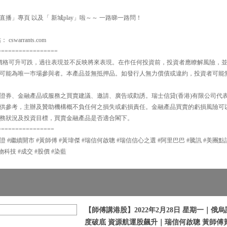
經直播」專頁 以及「 新城play」啦～～ 一路睇一路問！
warrants.com
=================
品價格可升可跌，過往表現並不反映將來表現。在作任何投資前，投資者應瞭解風險，
可能為唯一巿場參與者。本產品並無抵押品。如發行人無力償債或違約，投資者可能
證券、金融產品或服務之買賣建議、邀請、廣告或勸誘。瑞士信貸(香港)有限公司代
供參考，主辦及贊助機構概不負任何之損失或虧損責任。金融產品買賣的虧損風險可
務狀況及投資目標，買賣金融產品是否適合閣下。
================
證 #繼續開市 #黃師傅 #黃瑋傑 #瑞信何啟聰 #瑞信信心之選 #阿里巴巴 #騰訊 #美團點
物科技 #成交 #股價 #染藍
【師傅講港股】2022年2月28日 星期一｜俄
度破底 資源航運股飆升｜瑞信何啟聰 黃師傅