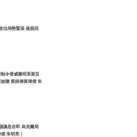
圍政治局勢緊張 港股回
國禁制令發威藥明系當災
啟聰 黃師傅黃瑋傑 朱
聯儲議息在即 烏克蘭局
傑 朱明亮｜