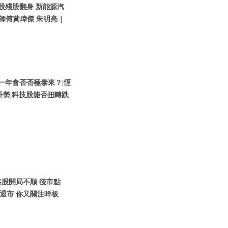
技股殘股翻身 新能源汽
師傅黃瑋傑 朱明亮｜
股新一年會否否極泰來？|恆
升勢|科技股能否扭轉跌
1月港股開局不順 後市點
儲退市 你又關注咩板