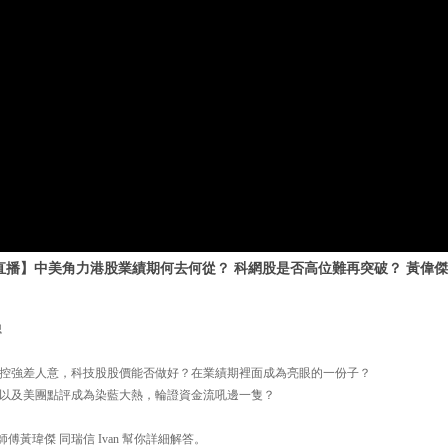
8月直播】中美角力港股業績期何去何從？ 科網股是否高位難再突破？ 黃偉傑
聰
控強差人意，科技股股價能否做好？在業績期裡面成為亮眼的一份子？
以及美團點評成為染藍大熱，輪證資金流吼邊一隻？
黃師傅黃瑋傑 同瑞信 Ivan 幫你詳細解答。