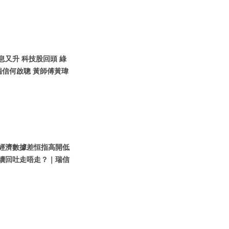
債息又升 科技股回頭 綠
瑞信何啟聰 黃師傅黃瑋
內地經濟數據差恒指高開低
繼續回吐走唔走？｜瑞信