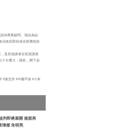
並諮詢專業顧問。瑞信為結
無法收回部份或全部應收款
表，及其他講者在投資講座
以十分重大；因此，閣下必
評 #港交所 #中國平保 #小米
烏談判即將展開 港股再
黃瑋傑 朱明亮