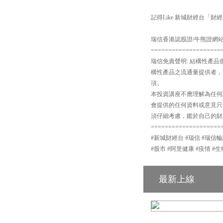
記得Like 新城財經台「財
瑞信香港認股證/牛熊證網站： cs
====================
瑞信免責聲明: 結構性產
構性產品之流通量提供者，
項。
本投資講座不應理解為任何
會提供的任何資料或意見只
須仔細考慮，鑑於自己的財
====================
#新城財經台 #瑞信 #瑞信輪
#股市 #阿里健康 #疫情 #生
最新上線