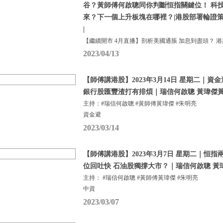
谷？黃師傅何啟聰同你判斷恒指關鍵位！ 科
來？下一個上升板塊在哪裡？|港股部署輪證策略分
|
【繼續開市 4月直播】剖析美國通脹 加息到盡頭？ 港
2023/04/13
【師傅講港股】2023年3月14日 星期二｜
銀行股匯豐渣打有排煩｜瑞信何啟聰 黃瑋傑黃
主持：#瑞信何啟聰 #黃師傅黃瑋傑 #朱明亮
資金避
2023/03/14
【師傅講港股】2023年3月7日 星期二｜恒指
位回吐快 石油股獨撐大市？｜瑞信何啟聰 黃
主持： #瑞信何啟聰 #黃師傅黃瑋傑 #朱明亮
中資
2023/03/07