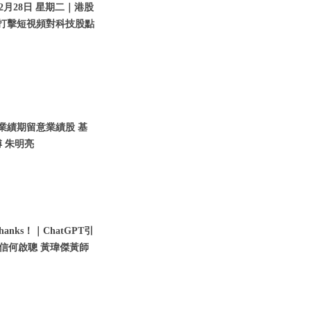
2月28日 星期二｜港股
｜打擊短視頻對科技股點
入業績期留意業績股 基
 朱明亮
nks！｜ChatGPT引
瑞信何啟聰 黃瑋傑黃師