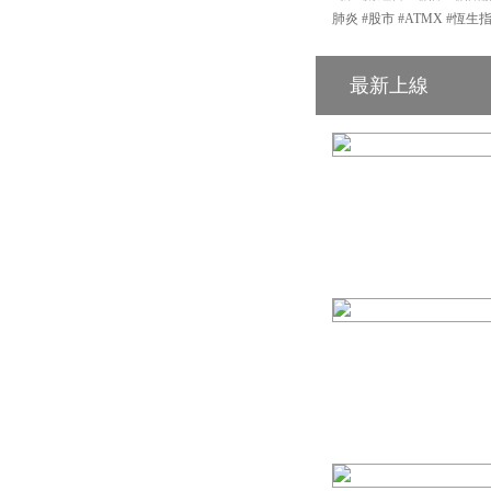
肺炎 #股市 #ATMX #恆生
最新上線