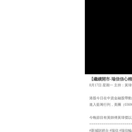
【繼續開市-瑞信信心精
8月17日 星期一 主持：黃瑋
港股今日在中資金融股帶動之
進入藍籌行列，美團（036
今晚節目有黃師傅黃瑋傑以
====================
#新城財經台 #瑞信 #瑞信輪