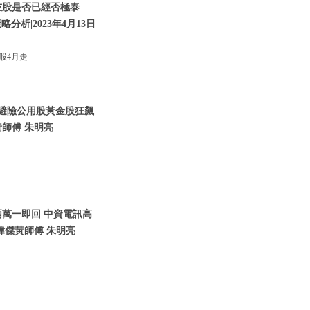
技股是否已經否極泰
析|2023年4月13日
股4月走
資金避險公用股黃金股狂飆
師傅 朱明亮
兩萬一即回 中資電訊高
瑋傑黃師傅 朱明亮