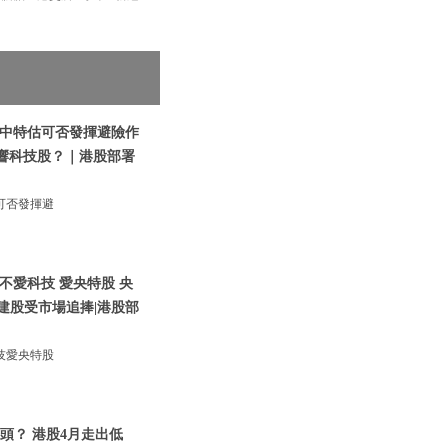
|中特估可否發揮避險作
影響科技股？｜港股部署
可否發揮避
不愛科技 愛央特股 央
建股受市場追捧|港股部
技愛央特股
頭？ 港股4月走出低