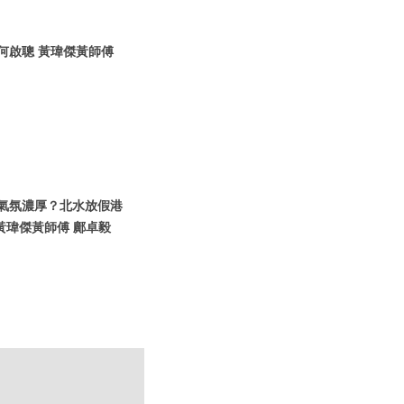
信何啟聰 黃瑋傑黃師傅
假期氣氛濃厚？北水放假港
黃瑋傑黃師傅 鄺卓毅