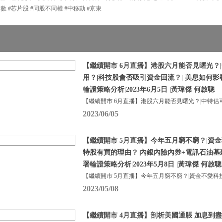
指數 #芯片股 #同股不同權 #中移動 #京東
【繼續開市 6月直播】港股六月能否見曙光？
用？|科技股會否吸引資金回流？| 美息如何
輪證策略分析|2023年6月5日 |黃瑋傑 何啟聰
【繼續開市 6月直播】港股六月能否見曙光？|中特估
2023/06/05
【繼續開市 5月直播】今年五月窮不窮？|資金
特股有買的理由？|內銀內險內券+電訊石油基
署輪證策略分析|2023年5月8日 |黃瑋傑 何啟聰
【繼續開市 5月直播】今年五月窮不窮？|資金不愛科
2023/05/08
【繼續開市 4月直播】剖析美國通脹 加息到盡