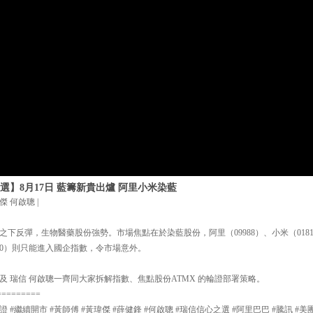
選】8月17日 藍籌新貴出爐 阿里小米染藍
傑 何啟聰 |
下反彈，生物醫藥股份強勢。市場焦點在於染藍股份，阿里（09988）、小米（01810) 
90）則只能進入國企指數，令市場意外。
及 瑞信 何啟聰一齊同大家拆解指數、焦點股份ATMX 的輪證部署策略。
=========
證 #繼續開市 #黃師傅 #黃瑋傑 #薛健鋒 #何啟聰 #瑞信信心之選 #阿里巴巴 #騰訊 #美