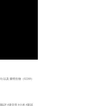
以及 藥明生物（02269）
團點評 #港交所 #小米 #新冠