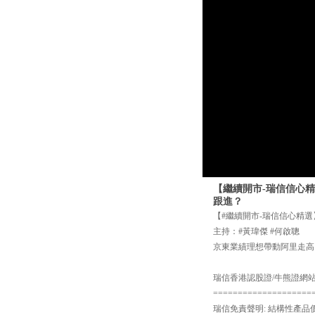
【繼續開市-瑞信信心精
跟進？
【#繼續開市-瑞信信心精選】
主持：#黃瑋傑 #何啟聰
京東業績理想帶動阿里走高
瑞信香港認股證/牛熊證網站： cs
====================
瑞信免責聲明: 結構性產