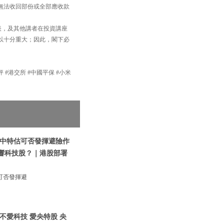
無法收回部份或全部應收款
表，及其他講者在投資講座
以十分重大；因此，閣下必
評 #港交所 #中國平保 #小米
|中特估可否發揮避險作
影響科技股？｜港股部署
可否發揮避
不愛科技 愛央特股 央