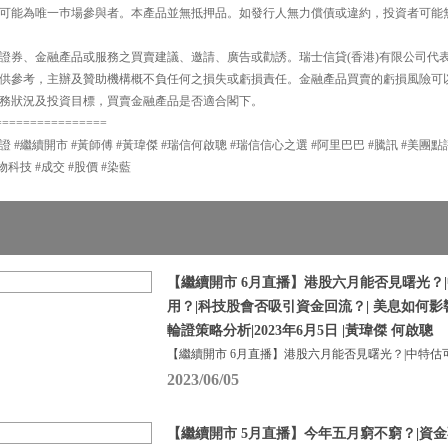
可能為唯一巿場參與者。本產品並無抵押品。如發行人無力償債或違約，投資者可能
證券、金融產品或服務之買賣建議、邀請、廣告或勸誘。瑞士信貸(香港)有限公司代
供參考，主辦及贊助機構概不負任何之損失或虧損責任。金融產品買賣的虧損風險可
務狀況及投資目標，買賣金融產品是否適合閣下。
================
證 #繼續開市 #黃師傅 #黃瑋傑 #瑞信何啟聰 #瑞信信心之選 #阿里巴巴 #騰訊 #美團點
物科技 #成交 #股價 #染藍
【繼續開市 6月直播】港股六月能否見曙光？
用？|科技股會否吸引資金回流？| 美息如何
輪證策略分析|2023年6月5日 |黃瑋傑 何啟聰
【繼續開市 6月直播】港股六月能否見曙光？|中特估
2023/06/05
【繼續開市 5月直播】今年五月窮不窮？|資金