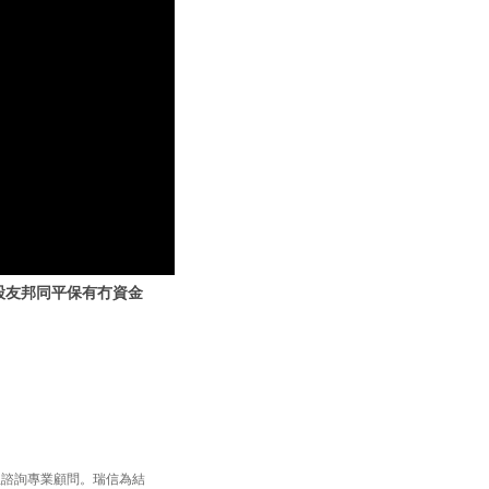
險股友邦同平保有冇資金
並諮詢專業顧問。瑞信為結