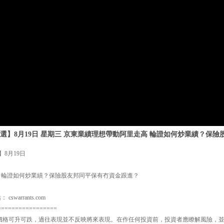
選】8月19日 星期三 京東業績理想帶動阿里走高 輪證如何炒業績？保
8月19日
 輪證如何炒業績？保險股友邦同平保有冇資金跟進？
warrants.com
=================
品價格可升可跌，過往表現並不反映將來表現。在作任何投資前，投資者應瞭解風險，