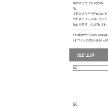
構性產品之流通量提供者，
項。
本投資講座不應理解為任何
會提供的任何資料或意見只
須仔細考慮，鑑於自己的財
====================
#新城財經台 #瑞信 #瑞信輪
#股市 #阿里健康 #疫情 #生
最新上線