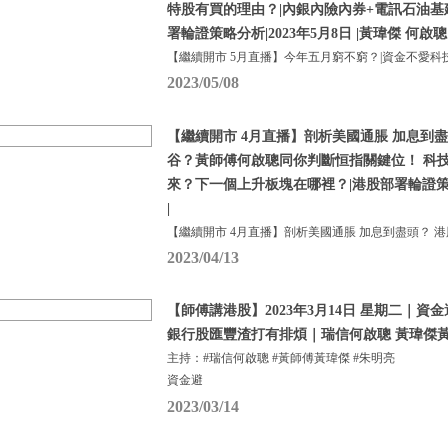
特股有買的理由？|內銀內險內券+電訊石油基
署輪證策略分析|2023年5月8日 |黃瑋傑 何啟聰
【繼續開市 5月直播】今年五月窮不窮？|資金不愛科
2023/05/08
【繼續開市 4月直播】剖析美國通脹 加息到盡
谷？黃師傅何啟聰同你判斷恒指關鍵位！ 科
來？下一個上升板塊在哪裡？|港股部署輪證策略分
|
【繼續開市 4月直播】剖析美國通脹 加息到盡頭？ 港
2023/04/13
【師傅講港股】2023年3月14日 星期二｜
銀行股匯豐渣打有排煩｜瑞信何啟聰 黃瑋傑黃
主持：#瑞信何啟聰 #黃師傅黃瑋傑 #朱明亮
資金避
2023/03/14