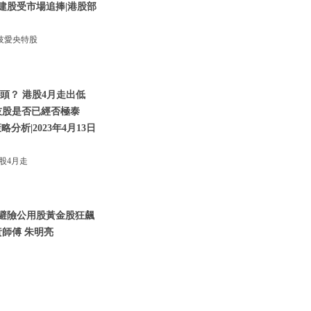
建股受市場追捧|港股部
技愛央特股
頭？ 港股4月走出低
技股是否已經否極泰
析|2023年4月13日
股4月走
資金避險公用股黃金股狂飆
師傅 朱明亮