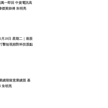
兩萬一即回 中資電訊高
瑋傑黃師傅 朱明亮
2月28日 星期二｜港股
｜打擊短視頻對科技股點
入業績期留意業績股 基
 朱明亮