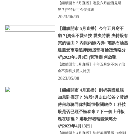
【繼續開市 6月直播】港股六月能否見曙
光？|中特估可否發揮避
2023/06/05
【繼續開市 5月直播】今年五月窮不
窮？|資金不愛科技 愛央特股 央特股有
買的理由？|內銀內險內券+電訊石油基
建股受市場追捧|港股部署輪證策略分
析|2023年5月8日 |黃瑋傑 何啟聰
【繼續開市 5月直播】今年五月窮不窮？|資
金不愛科技愛央特股
2023/05/08
【繼續開市 4月直播】剖析美國通脹
加息到盡頭？ 港股4月走出低谷？黃師
傅何啟聰同你判斷恒指關鍵位！ 科技
股是否已經否極泰來？下一個上升板
塊在哪裡？|港股部署輪證策略分
析|2023年4月13日 |
【繼續開市 4月直播】剖析美國通脹 加息到