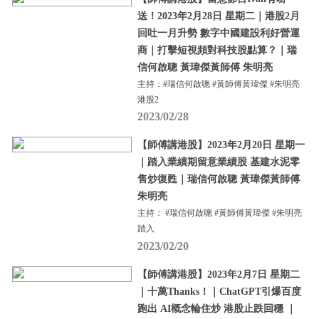
送！2023年2月28日 星期二｜港股2月
回吐一月升勢 數字中國建設利好營運
商｜打擊短視頻對科技股點算？｜瑞
信何啟聰 黃瑋傑黃師傅 朱明亮
主持：#瑞信何啟聰 #黃師傅黃瑋傑 #朱明亮
港股2
2023/02/28
【師傅講港股】2023年2月20日 星期一
｜踏入業績期留意業績股 基建水泥零
售炒復甦｜瑞信何啟聰 黃瑋傑黃師傅
朱明亮
主持： #瑞信何啟聰 #黃師傅黃瑋傑 #朱明亮
踏入
2023/02/20
【師傅講港股】2023年2月7日 星期二
｜十萬Thanks！｜ChatGPT引爆百度
跑出 AI概念輪住炒 港股止跌回穩 ｜