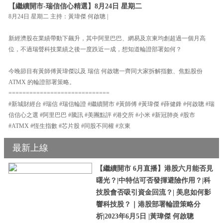
【繼續開市-瑞信信心精選】8月24日 星期二
8月24日 星期二 主持：黃瑋傑 何啟聰 |
新經濟股在業績帶動下飆升，其中阿里巴巴、網易及京東均創超過一個月高
位，不過瑞聲科技業績之後一度跌近一成，想知道輪證部署如何？
今晚節目有黃師傅黃瑋傑以及 瑞信 何啟聰一齊同大家拆解指數、焦點股份
ATMX 的輪證部署策略。
=============================
#新城財經台 #瑞信 #瑞信輪證 #繼續開市 #黃師傅 #黃瑋傑 #薛健鋒 #何啟聰 #瑞
信信心之選 #阿里巴巴 #騰訊 #美團點評 #港交所 #小米 #新冠肺炎 #股市
#ATMX #恆生指數 #芯片股 #同股不同權 #京東
最新上線
【繼續開市 6月直播】港股六月能否見
曙光？|中特估可否發揮避險作用？|科
技股會否吸引資金回流？| 美息如何影
響科技股？｜港股部署輪證策略分
析|2023年6月5日 |黃瑋傑 何啟聰