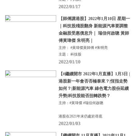
2022/01/17
【師傅講港股】2022年1月10日 星期一
｜科技股殘股翻身 新能源汽車要調整
金融股受惠債息升｜ 瑞信何啟聰 黃師
傅黃瑋傑 朱明亮｜
主持： #黃瑋傑黃師傅 #朱明亮
主題： 科技股
2022/01/10
【#繼續開市 2022年1月直播】1月3日 |
港股新一年會否否極泰來？|恆指走勢
如何？|新能源汽車 綠色電力股份延續
升勢|科技股能否扭轉跌勢？
主持：#黃瑋傑 #瑞信何啟聰
港股在2021年末仍處於尋底
2022/01/03
【繼續開市 11月直播】2021年11月1