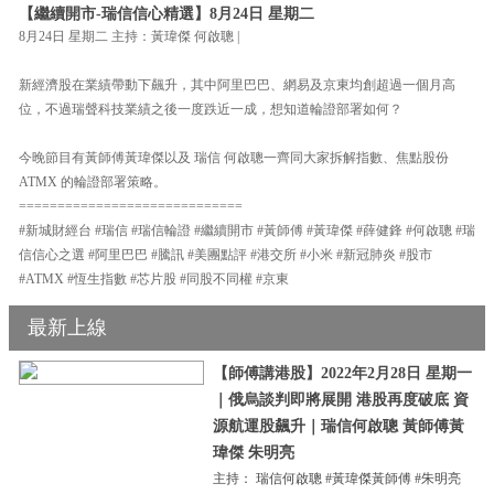
【繼續開市-瑞信信心精選】8月24日 星期二
8月24日 星期二 主持：黃瑋傑 何啟聰 |
新經濟股在業績帶動下飆升，其中阿里巴巴、網易及京東均創超過一個月高
位，不過瑞聲科技業績之後一度跌近一成，想知道輪證部署如何？
今晚節目有黃師傅黃瑋傑以及 瑞信 何啟聰一齊同大家拆解指數、焦點股份
ATMX 的輪證部署策略。
=============================
#新城財經台 #瑞信 #瑞信輪證 #繼續開市 #黃師傅 #黃瑋傑 #薛健鋒 #何啟聰 #瑞
信信心之選 #阿里巴巴 #騰訊 #美團點評 #港交所 #小米 #新冠肺炎 #股市
#ATMX #恆生指數 #芯片股 #同股不同權 #京東
最新上線
【師傅講港股】2022年2月28日 星期一
｜俄烏談判即將展開 港股再度破底 資
源航運股飆升｜瑞信何啟聰 黃師傅黃
瑋傑 朱明亮
主持： 瑞信何啟聰 #黃瑋傑黃師傅 #朱明亮