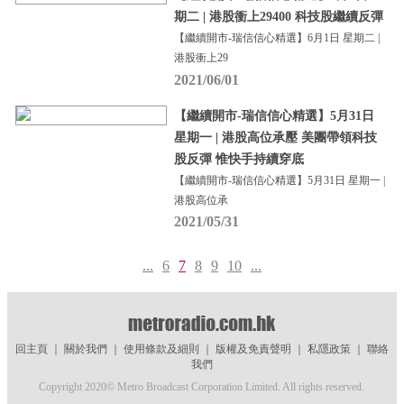
期二 | 港股衝上29400 科技股繼續反彈
【繼續開市-瑞信信心精選】6月1日 星期二 |
港股衝上29
2021/06/01
【繼續開市-瑞信信心精選】5月31日
星期一 | 港股高位承壓 美團帶領科技
股反彈 惟快手持續穿底
【繼續開市-瑞信信心精選】5月31日 星期一 |
港股高位承
2021/05/31
...
6
7
8
9
10
...
回主頁
｜
關於我們
｜
使用條款及細則
｜
版權及免責聲明
｜
私隱政策
｜
聯絡
我們
Copyright 2020© Metro Broadcast Corporation Limited. All rights reserved.