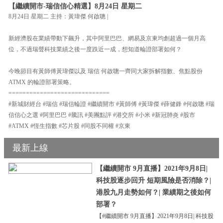
【繼續開市-瑞信信心精選】8月24日 星期二
8月24日 星期二 主持：黃瑋傑 何啟聰 |
新經濟股在業績帶動下飆升，其中阿里巴巴、網易及京東均創超過一個月高
位，不過瑞聲科技業績之後一度跌近一成，想知道輪證部署如何？
今晚節目有黃師傅黃瑋傑以及 瑞信 何啟聰一齊同大家拆解指數、焦點股份
ATMX 的輪證部署策略。
=============================
#新城財經台 #瑞信 #瑞信輪證 #繼續開市 #黃師傅 #黃瑋傑 #薛健鋒 #何啟聰 #瑞
信信心之選 #阿里巴巴 #騰訊 #美團點評 #港交所 #小米 #新冠肺炎 #股市
#ATMX #恆生指數 #芯片股 #同股不同權 #京東
最新上線
【繼續開市 9月直播】2021年9月8日|
科技股逐步回升 短期風險是否消除？|
港股九月走勢如何？| 業績期之後如何
部署？
【#繼續開市 9月直播】2021年9月8日| 科技股