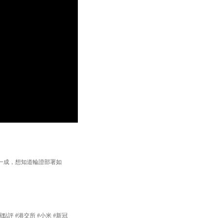
一成，想知道輪證部署如
團點評 #港交所 #小米 #新冠