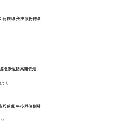
傑 何啟聰 美團股份轉倉
|A股拖累恆指高開低走
恆指高
 港股反彈 科技股個別發
 科