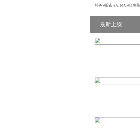
肺炎 #股市 #ATMX #恆生
最新上線