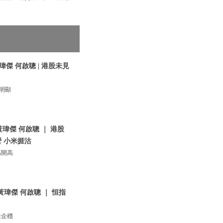
傑 何啟聰 | 港股未見
見明顯
黃瑋傑 何啟聰 ｜ 港股
 小米捱沽
高開高
黃瑋傑 何啟聰 ｜ 恒指
未企穩