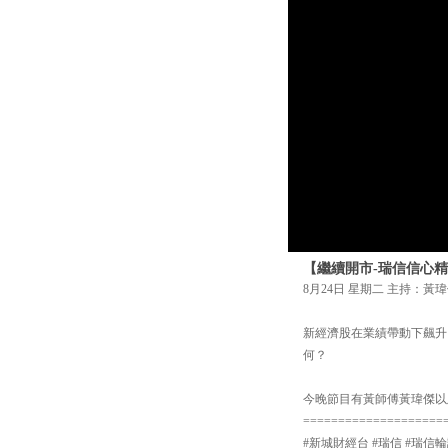
【繼續開市-瑞信信心精
8月24日 星期二 主持：黃瑋
新經濟股在業績帶動下飆升
何？
今晚節目有黃師傅黃瑋傑以
====================
#新城財經台 #瑞信 #瑞信輪