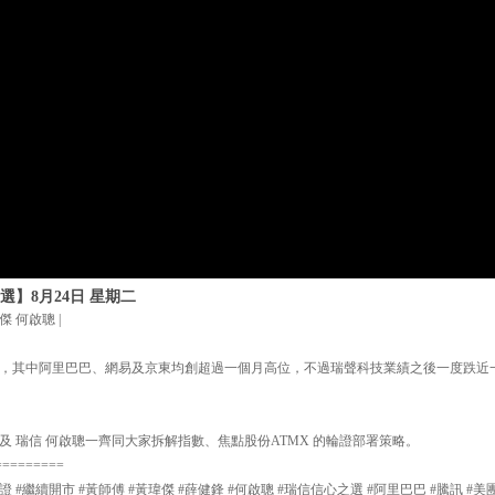
選】8月24日 星期二
傑 何啟聰 |
，其中阿里巴巴、網易及京東均創超過一個月高位，不過瑞聲科技業績之後一度跌近
及 瑞信 何啟聰一齊同大家拆解指數、焦點股份ATMX 的輪證部署策略。
=========
證 #繼續開市 #黃師傅 #黃瑋傑 #薛健鋒 #何啟聰 #瑞信信心之選 #阿里巴巴 #騰訊 #美