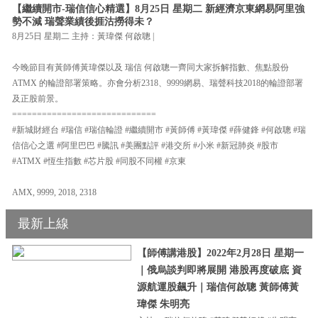
【繼續開市-瑞信信心精選】8月25日 星期二 新經濟京東網易阿里強
勢不減 瑞聲業績後捱沽撈得未？
8月25日 星期二 主持：黃瑋傑 何啟聰 |
今晚節目有黃師傅黃瑋傑以及 瑞信 何啟聰一齊同大家拆解指數、焦點股份
ATMX 的輪證部署策略。亦會分析2318、9999網易、瑞聲科技2018的輪證部署
及正股前景。
=============================
#新城財經台 #瑞信 #瑞信輪證 #繼續開市 #黃師傅 #黃瑋傑 #薛健鋒 #何啟聰 #瑞
信信心之選 #阿里巴巴 #騰訊 #美團點評 #港交所 #小米 #新冠肺炎 #股市
#ATMX #恆生指數 #芯片股 #同股不同權 #京東
AMX, 9999, 2018, 2318
最新上線
【師傅講港股】2022年2月28日 星期一
｜俄烏談判即將展開 港股再度破底 資
源航運股飆升｜瑞信何啟聰 黃師傅黃
瑋傑 朱明亮