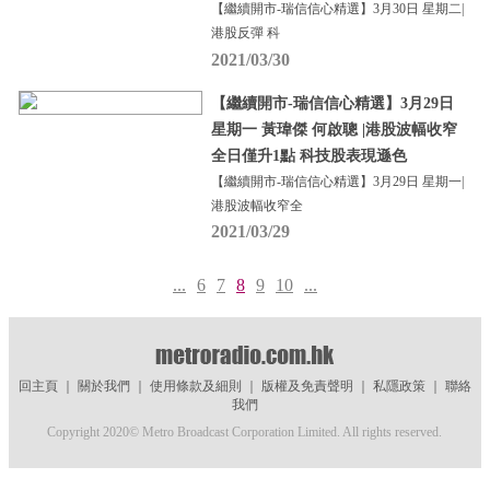
【繼續開市-瑞信信心精選】3月30日 星期二|
港股反彈 科
2021/03/30
【繼續開市-瑞信信心精選】3月29日
星期一 黃瑋傑 何啟聰 |港股波幅收窄
全日僅升1點 科技股表現遜色
【繼續開市-瑞信信心精選】3月29日 星期一|
港股波幅收窄全
2021/03/29
...
6
7
8
9
10
...
回主頁
｜
關於我們
｜
使用條款及細則
｜
版權及免責聲明
｜
私隱政策
｜
聯絡
我們
Copyright 2020© Metro Broadcast Corporation Limited. All rights reserved.