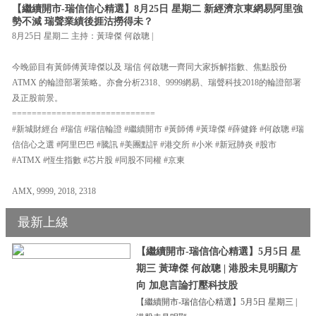
【繼續開市-瑞信信心精選】8月25日 星期二 新經濟京東網易阿里強
勢不減 瑞聲業績後捱沽撈得未？
8月25日 星期二 主持：黃瑋傑 何啟聰 |
今晚節目有黃師傅黃瑋傑以及 瑞信 何啟聰一齊同大家拆解指數、焦點股份
ATMX 的輪證部署策略。亦會分析2318、9999網易、瑞聲科技2018的輪證部署
及正股前景。
=============================
#新城財經台 #瑞信 #瑞信輪證 #繼續開市 #黃師傅 #黃瑋傑 #薛健鋒 #何啟聰 #瑞
信信心之選 #阿里巴巴 #騰訊 #美團點評 #港交所 #小米 #新冠肺炎 #股市
#ATMX #恆生指數 #芯片股 #同股不同權 #京東
AMX, 9999, 2018, 2318
最新上線
【繼續開市-瑞信信心精選】5月5日 星
期三 黃瑋傑 何啟聰 | 港股未見明顯方
向 加息言論打壓科技股
【繼續開市-瑞信信心精選】5月5日 星期三 |