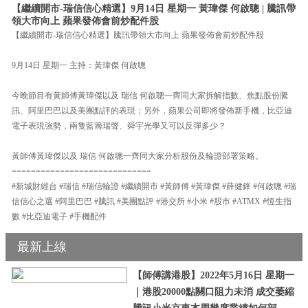
【繼續開市-瑞信信心精選】9月14日 星期一 黃瑋傑 何啟聰 | 騰訊帶
領大市向上 蘋果發佈會前炒配件股
【繼續開市-瑞信信心精選】騰訊帶領大市向上 蘋果發佈會前炒配件股
9月14日 星期一 主持：黃瑋傑 何啟聰
今晚節目有黃師傅黃瑋傑以及 瑞信 何啟聰一齊同大家拆解指數、焦點股份騰
訊、阿里巴巴以及美團點評的表現；另外，蘋果公司即將發佈新手機，比亞迪
電子表現強勢，兩隻藍籌瑞聲、舜宇光學又可以反彈多少？
黃師傅黃瑋傑以及 瑞信 何啟聰一齊同大家分析股份及輪證部署策略。
=============================
#新城財經台 #瑞信 #瑞信輪證 #繼續開市 #黃師傅 #黃瑋傑 #薛健鋒 #何啟聰 #瑞
信信心之選 #阿里巴巴 #騰訊 #美團點評 #港交所 #小米 #股市 #ATMX #恆生指
數 #比亞迪電子 #手機配件
最新上線
【師傅講港股】2022年5月16日 星期一
｜港股20000點關口阻力未消 成交萎縮