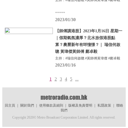
主持：#瑞信何啟聰 #黃師傅黃瑋傑 #鄺卓毅
=====
2023/01/30
【師傅講港股】2023年1月16日 星期一
｜假期氣氛濃厚？北水放假港股點
算？農曆新年有咩憧憬？｜ 瑞信何啟
聰 黃瑋傑黃師傅 鄺卓毅
主持：#瑞信何啟聰 #黃師傅黃瑋傑 #鄺卓毅
2023/01/16
1
2
3
4
5
...
回主頁
｜
關於我們
｜
使用條款及細則
｜
版權及免責聲明
｜
私隱政策
｜
聯絡
我們
Copyright 2020© Metro Broadcast Corporation Limited. All rights reserved.