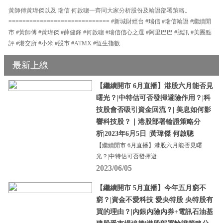
黃師傅黃瑋傑以及 瑞信 何啟聰一齊同大家分析股份及輪證部署策略。
============================= #新城財經台 #瑞信 #瑞信輪證 #繼續開
市 #黃師傅 #黃瑋傑 #薛健鋒 #何啟聰 #瑞信信心之選 #阿里巴巴 #騰訊 #美團點
評 #港交所 #小米 #股市 #ATMX #恆生指數
最新上線
【繼續開市 6月直播】港股六月能否見
曙光？|中特估可否發揮避險作用？|科
技股會否吸引資金回流？| 美息如何影
響科技股？｜港股部署輪證策略分
析|2023年6月5日 |黃瑋傑 何啟聰
【繼續開市 6月直播】港股六月能否見曙
光？|中特估可否發揮避
2023/06/05
【繼續開市 5月直播】今年五月窮不
窮？|資金不愛科技 愛央特股 央特股有
買的理由？|內銀內險內券+電訊石油基