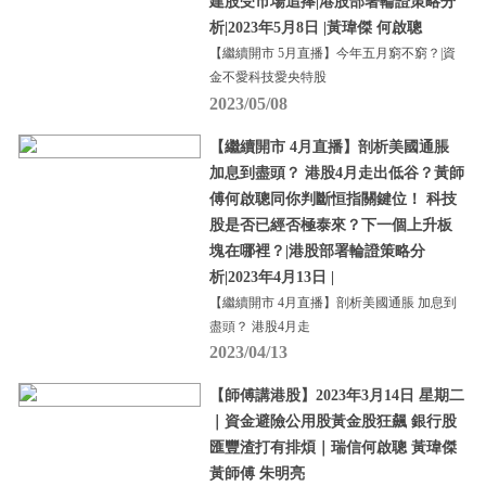
建股受市場追捧|港股部署輪證策略分
析|2023年5月8日 |黃瑋傑 何啟聰
【繼續開市 5月直播】今年五月窮不窮？|資
金不愛科技愛央特股
2023/05/08
【繼續開市 4月直播】剖析美國通脹
加息到盡頭？ 港股4月走出低谷？黃師
傅何啟聰同你判斷恒指關鍵位！ 科技
股是否已經否極泰來？下一個上升板
塊在哪裡？|港股部署輪證策略分
析|2023年4月13日 |
【繼續開市 4月直播】剖析美國通脹 加息到
盡頭？ 港股4月走
2023/04/13
【師傅講港股】2023年3月14日 星期二
｜資金避險公用股黃金股狂飆 銀行股
匯豐渣打有排煩｜瑞信何啟聰 黃瑋傑
黃師傅 朱明亮