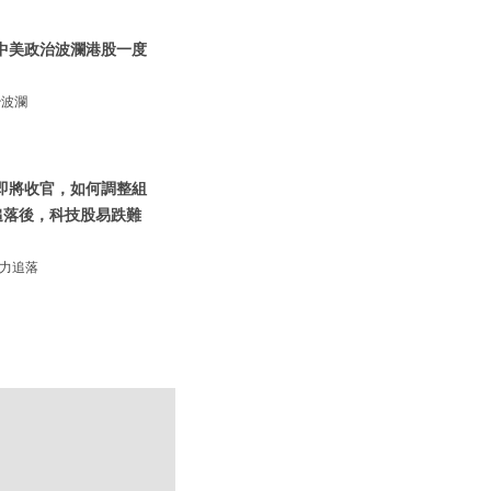
 中美政治波瀾港股一度
治波瀾
0即將收官，如何調整組
追落後，科技股易跌難
發力追落