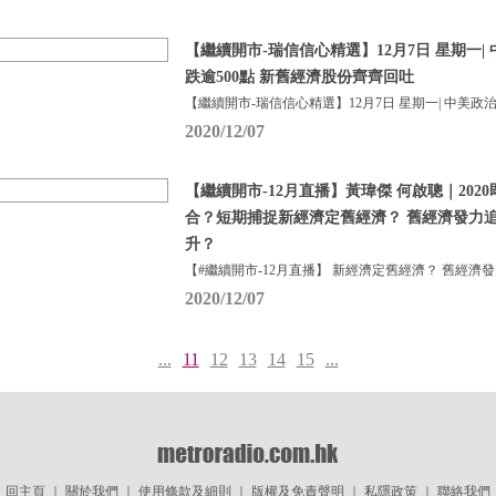
【繼續開市-瑞信信心精選】12月7日 星期一|
跌逾500點 新舊經濟股份齊齊回吐
【繼續開市-瑞信信心精選】12月7日 星期一| 中美政
2020/12/07
【繼續開市-12月直播】黃瑋傑 何啟聰｜202
合？短期捕捉新經濟定舊經濟？ 舊經濟發力
升？
【#繼續開市-12月直播】 新經濟定舊經濟？ 舊經濟
2020/12/07
...
11
12
13
14
15
...
回主頁
｜
關於我們
｜
使用條款及細則
｜
版權及免責聲明
｜
私隱政策
｜
聯絡我們