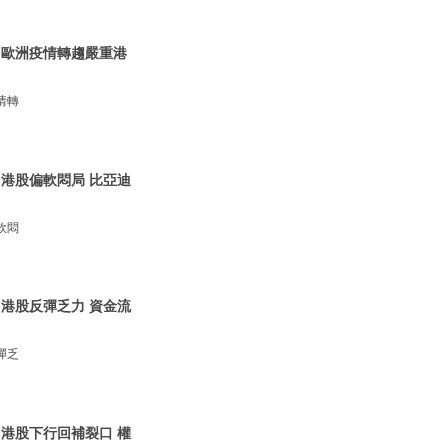
| 歐洲疫情轉趨嚴重港
情轉
| 港股偏軟悶局 比亞迪
軟悶
| 港股反彈乏力 資金流
彈乏
| 港股下行回補裂口 權