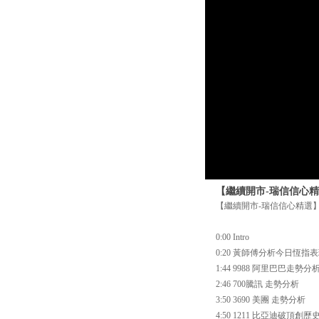
【繼續開市-瑞信信心精選
【繼續開市-瑞信信心精選】 
0:00 Intro
0:20 黃師傅分析今日恆指
1:44 9988 阿里巴巴走勢分
2:46 700騰訊 走勢分析
3:50 3690 美團 走勢分析
4:50 1211 比亞迪破頂創