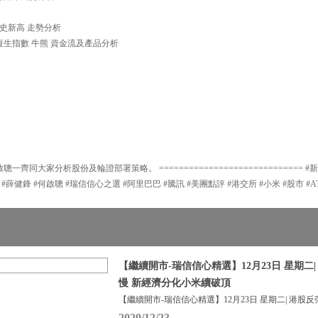
創歷史新高 走勢分析
分析恆生指數 牛熊 資金流及產品分析
一齊同大家分析股份及輪證部署策略。 ============================= #
 #薛健鋒 #何啟聰 #瑞信信心之選 #阿里巴巴 #騰訊 #美團點評 #港交所 #小米 #股市 #A
【繼續開市-瑞信信心精選】12月23日 星期二
慢 新經濟分化小米續破頂
【繼續開市-瑞信信心精選】12月23日 星期二| 港股反
2020/12/23