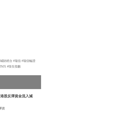
新城財經台 #瑞信 #瑞信輪證
TMX #恆生指數
| 港股反彈資金流入減
彈資