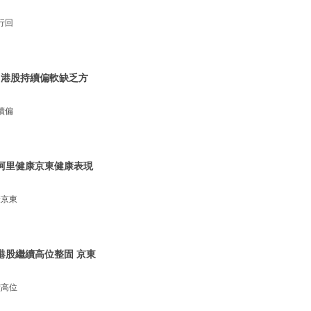
行回
| 港股持續偏軟缺乏方
續偏
 阿里健康京東健康表現
康京東
 港股繼續高位整固 京東
續高位