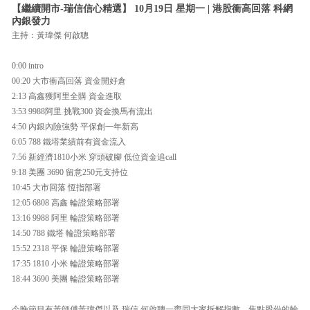
【繼續開市-瑞信信心精選】 10月19日 星期一 | 港股衝高回落 科網
內銀發力
主持：黃瑋傑 何啟聰
0:00 intro
00:20 大市衝高回落 資金開好倉
2:13 高鑫獲阿里全購 資金進取
3:53 9988阿里 挑戰300 資金換馬有流出
4:50 內銀內險強勢 平保創一年新高
6:05 788 鐵塔業績前有資金流入
7:56 新經濟1810小米 穿頭破腳 低位資金追call
9:18 美團 3690 留意250元支持位
10:45 大市回落 恆指部署
12:05 6808 高鑫 輪證策略部署
13:16 9988 阿里 輪證策略部署
14:50 788 鐵塔 輪證策略部署
15:52 2318 平保 輪證策略部署
17:35 1810 小米 輪證策略部署
18:44 3690 美團 輪證策略部署
今晚節目有黃師傅黃瑋傑以及 瑞信 何啟聰一齊同大家拆解指數、焦點股份的輪