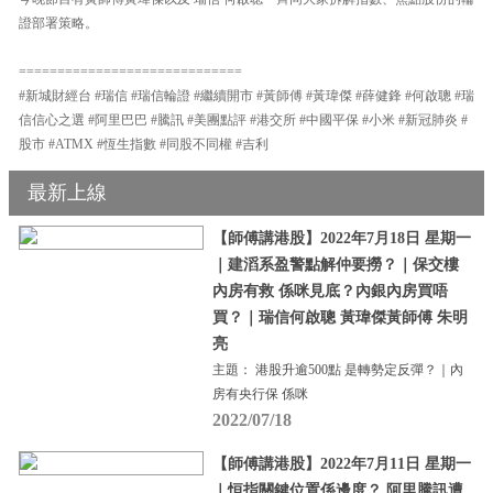
證部署策略。
=============================
#新城財經台 #瑞信 #瑞信輪證 #繼續開市 #黃師傅 #黃瑋傑 #薛健鋒 #何啟聰 #瑞
信信心之選 #阿里巴巴 #騰訊 #美團點評 #港交所 #中國平保 #小米 #新冠肺炎 #
股市 #ATMX #恆生指數 #同股不同權 #吉利
最新上線
【師傅講港股】2022年7月18日 星期一
｜建滔系盈警點解仲要撈？｜保交樓
內房有救 係咪見底？內銀內房買唔
買？｜瑞信何啟聰 黃瑋傑黃師傅 朱明
亮
主題： 港股升逾500點 是轉勢定反彈？｜內
房有央行保 係咪
2022/07/18
【師傅講港股】2022年7月11日 星期一
｜恒指關鍵位置係邊度？ 阿里騰訊遭