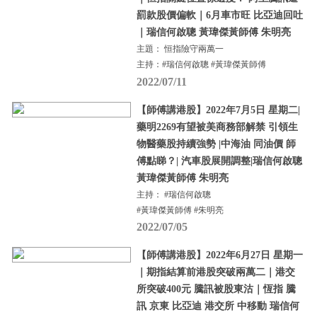
罰款股價偏軟｜6月車市旺 比亞迪回吐
｜瑞信何啟聰 黃瑋傑黃師傅 朱明亮
主題： 恒指險守兩萬一
主持：#瑞信何啟聰 #黃瑋傑黃師傅
2022/07/11
【師傅講港股】2022年7月5日 星期二|
藥明2269有望被美商務部解禁 引領生
物醫藥股持續強勢 |中海油 同油價 師
傅點睇？| 汽車股展開調整|瑞信何啟聰
黃瑋傑黃師傅 朱明亮
主持： #瑞信何啟聰
#黃瑋傑黃師傅 #朱明亮
2022/07/05
【師傅講港股】2022年6月27日 星期一
｜期指結算前港股突破兩萬二｜港交
所突破400元 騰訊被股東沽｜恆指 騰
訊 京東 比亞迪 港交所 中移動 瑞信何