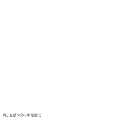
lay」同步直播“#窩輪牛熊證投