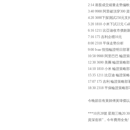
2:14 港股成交縮量走勢偏
3:40 9988 阿里破頂穿30
4:20 3690下探測試250元
5:20 1810 小米下試22元 C
6:16 1211 比亞迪收市價創
7:16 175 吉利企穩16元
8:00 2318 平保走勢分析
9:00 Ivan 恆指輪證明日部署
10:58 9988 阿里巴巴 輪
12:30 3690 美團 輪證策略
14:10 1810 小米 輪證策略
15:35 1211 比亞迪 輪證策
17:07 175 吉利 輪證策略部
18:30 2318 平保輪證策略
今晚節目有黃師傅黃瑋傑以
***10月28號 星期三晚20
資深造班”，今年費用全免! *