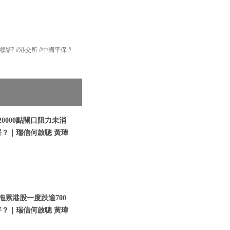
團點評 #港交所 #中國平保 #
20000點關口阻力未消
？｜瑞信何啟聰 黃瑋
國拖累港股一度跌逾700
？｜瑞信何啟聰 黃瑋