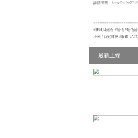
詳情瀏覽：https://bit.ly/2To
====================
#新城財經台 #瑞信 #瑞信輪
小米 #新冠肺炎 #股市 #A
最新上線