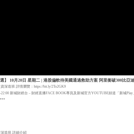
】 10月20日 星期二 | 港股偏軟待美國通過救助方案 阿里衝破300比
 詳情瀏覽：https://bit.ly/2To2GK9
:30-22:00 新城財經台 – 財經直播FACE BOOK專頁及新城官方YOUTUBE頻道「新城P
**
投資深造班 詳細介紹