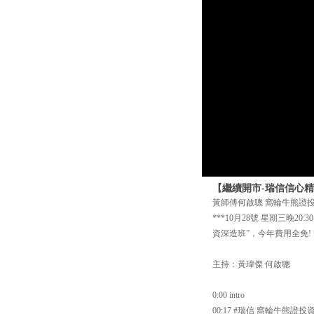
【繼續開市-瑞信信心精選
黃師傅何啟聰 窩輪牛熊證投資深造班
***10月28號 星期三晚20
資深造班”，今年費用全免! *
主持：黃瑋傑 何啟聰
0:00 intro
00:17 #瑞信 窩輪牛熊證