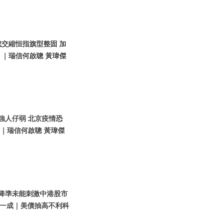
成交縮恒指旗型整固 加
｜瑞信何啟聰 黃瑋傑
元強人仔弱 北京疫情恐
點｜瑞信何啟聰 黃瑋傑
人行降準未能刺激中港股市
一成｜美債抽高不利科