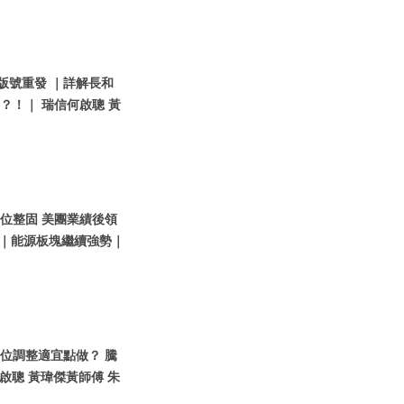
戲版號重發 ｜詳解長和
？！｜ 瑞信何啟聰 黃
指高位整固 美團業績後領
以入？｜能源板塊繼續強勢｜
指高位調整適宜點做？ 騰
聰 黃瑋傑黃師傅 朱