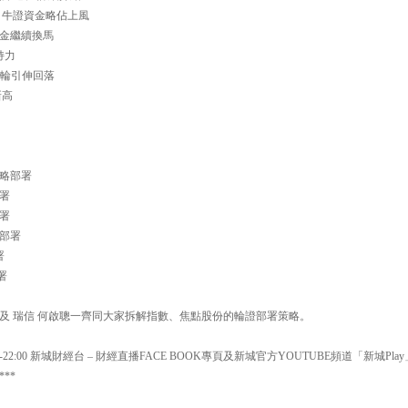
軟 牛證資金略佔上風
0 資金繼續換馬
支持力
all輪引伸回落
新高
證策略部署
部署
部署
略部署
署
部署
及 瑞信 何啟聰一齊同大家拆解指數、焦點股份的輪證部署策略。
:30-22:00 新城財經台 – 財經直播FACE BOOK專頁及新城官方YOUTUBE頻道「新城P
**