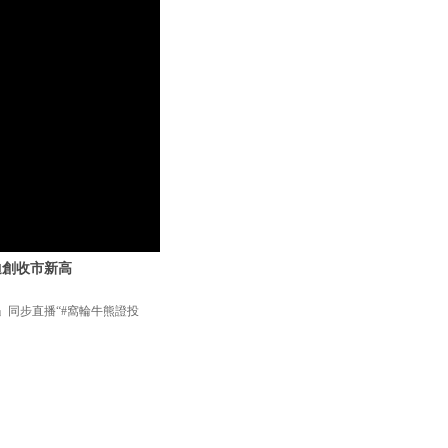
亞迪創收市新高
lay」同步直播“#窩輪牛熊證投