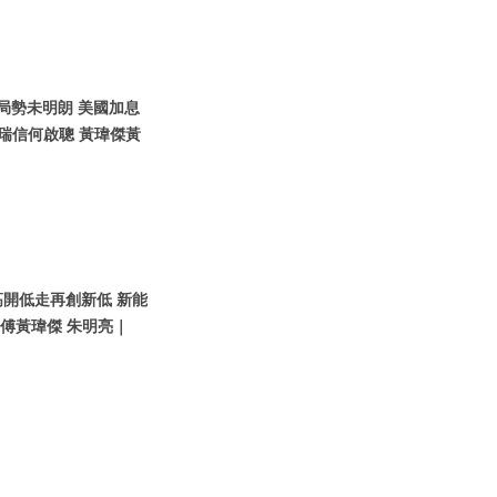
烏局勢未明朗 美國加息
瑞信何啟聰 黃瑋傑黃
高開低走再創新低 新能
師傅黃瑋傑 朱明亮｜