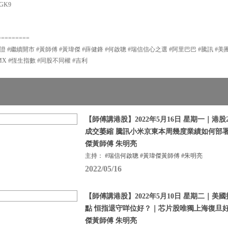
2GK9
=========
證 #繼續開市 #黃師傅 #黃瑋傑 #薛健鋒 #何啟聰 #瑞信信心之選 #阿里巴巴 #騰訊 #美
TMX #恆生指數 #同股不同權 #吉利
【師傅講港股】2022年5月16日 星期一｜港股
成交萎縮 騰訊小米京東本周幾度業績如何部署
傑黃師傅 朱明亮
主持： #瑞信何啟聰 #黃瑋傑黃師傅 #朱明亮
2022/05/16
【師傅講港股】2022年5月10日 星期二｜美
點 恒指退守咩位好？｜芯片股唯獨上海復旦好
傑黃師傅 朱明亮