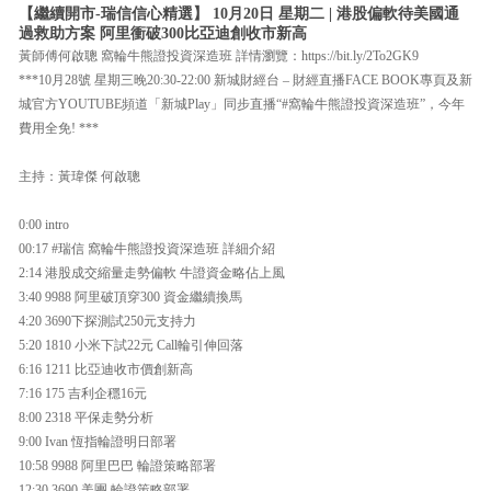
【繼續開市-瑞信信心精選】 10月20日 星期二 | 港股偏軟待美國通
過救助方案 阿里衝破300比亞迪創收市新高
黃師傅何啟聰 窩輪牛熊證投資深造班 詳情瀏覽：https://bit.ly/2To2GK9
***10月28號 星期三晚20:30-22:00 新城財經台 – 財經直播FACE BOOK專頁及新
城官方YOUTUBE頻道「新城Play」同步直播“#窩輪牛熊證投資深造班”，今年
費用全免! ***
主持：黃瑋傑 何啟聰
0:00 intro
00:17 #瑞信 窩輪牛熊證投資深造班 詳細介紹
2:14 港股成交縮量走勢偏軟 牛證資金略佔上風
3:40 9988 阿里破頂穿300 資金繼續換馬
4:20 3690下探測試250元支持力
5:20 1810 小米下試22元 Call輪引伸回落
6:16 1211 比亞迪收市價創新高
7:16 175 吉利企穩16元
8:00 2318 平保走勢分析
9:00 Ivan 恆指輪證明日部署
10:58 9988 阿里巴巴 輪證策略部署
12:30 3690 美團 輪證策略部署