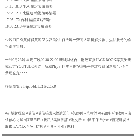
14:10 1810 小米 輪證策略部署
15:35 1211 比亞迪 輪證策略部署
17:07 175 吉利 輪證策略部署
18:30 2318 平保輪證策略部署
今晚節目有黃師傅黃瑋傑以及 瑞信 何啟聰一齊同大家拆解指數、焦點股份的輪
證部署策略。
***10月28號 星期三晚20:30-22:00 新城財經台 – 財經直播FACE BOOK專頁及新
城官方YOUTUBE頻道「新城Play」同步直播“#窩輪牛熊證投資深造班”，今年
費用全免! ***
詳情瀏覽：https://bit.ly/2To2GK9
=============================
#新城財經台 #瑞信 #瑞信輪證 #繼續開市 #黃師傅 #黃瑋傑 #薛健鋒 #何啟聰 #瑞
信信心之選 #阿里巴巴 #騰訊 #美團點評 #港交所 #中國平保 #小米 #新冠肺炎 #
股市 #ATMX #恆生指數 #同股不同權 #吉利