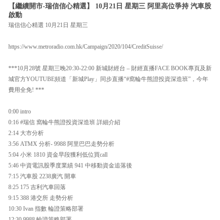
【繼續開市-瑞信信心精選】 10月21日 星期三 阿里高位爭持 汽車股
啟動
瑞信信心精選 10月21日 星期三
https://www.metroradio.com.hk/Campaign/2020/104/CreditSuisse/
***10月28號 星期三晚20:30-22:00 新城財經台 – 財經直播FACE BOOK專頁及新
城官方YOUTUBE頻道「新城Play」同步直播“#窩輪牛熊證投資深造班”，今年
費用全免! ***
0:00 intro
0:16 #瑞信 窩輪牛熊證投資深造班 詳細介紹
2:14 大市分析
3:56 ATMX 分析- 9988 阿里巴巴走勢分析
5:04 小米 1810 資金早段獲利低位買call
5:46 中資電訊股季度業績 941 中移動資金追落後
7:15 汽車股 2238廣汽 開車
8:25 175 吉利汽車回落
9:15 388 港交所 走勢分析
10:30 Ivan 指數 輪證策略部署
12:30 9988 輪證策略部署