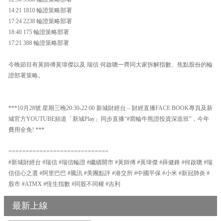
14:21 1810 輪證策略部署
17:24 2238 輪證策略部署
18:40 175 輪證策略部署
17:21 388 輪證策略部署
今晚節目有黃師傅黃瑋傑以及 瑞信 何啟聰一齊同大家拆解指數、焦點股份的輪
證部署策略。
***10月28號 星期三晚20:30-22:00 新城財經台 – 財經直播FACE BOOK專頁及新
城官方YOUTUBE頻道「新城Play」同步直播“#窩輪牛熊證投資深造班”，今年
費用全免! ***
=============================
#新城財經台 #瑞信 #瑞信輪證 #繼續開市 #黃師傅 #黃瑋傑 #薛健鋒 #何啟聰 #瑞
信信心之選 #阿里巴巴 #騰訊 #美團點評 #港交所 #中國平保 #小米 #新冠肺炎 #
股市 #ATMX #恆生指數 #同股不同權 #吉利
最新上線