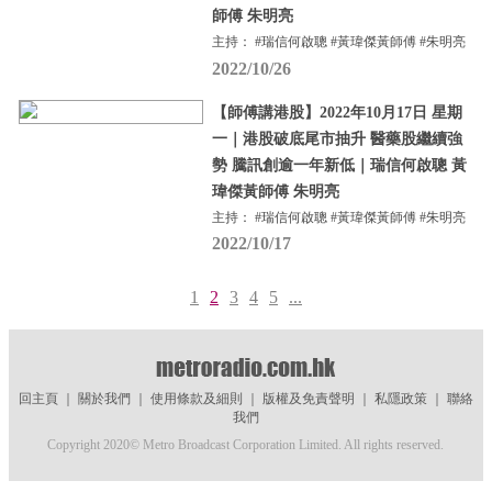
師傅 朱明亮
主持： #瑞信何啟聰 #黃瑋傑黃師傅 #朱明亮
2022/10/26
【師傅講港股】2022年10月17日 星期
一｜港股破底尾市抽升 醫藥股繼續強
勢 騰訊創逾一年新低｜瑞信何啟聰 黃
瑋傑黃師傅 朱明亮
主持： #瑞信何啟聰 #黃瑋傑黃師傅 #朱明亮
2022/10/17
1
2
3
4
5
...
回主頁
｜
關於我們
｜
使用條款及細則
｜
版權及免責聲明
｜
私隱政策
｜
聯絡
我們
Copyright 2020© Metro Broadcast Corporation Limited. All rights reserved.